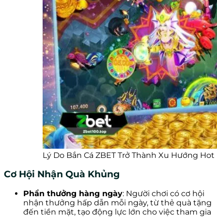
Lý Do Bắn Cá ZBET Trở Thành Xu Hướng Hot
Cơ Hội Nhận Quà Khủng
Phần thưởng hàng ngày
: Người chơi có cơ hội
nhận thưởng hấp dẫn mỗi ngày, từ thẻ quà tặng
đến tiền mặt, tạo động lực lớn cho việc tham gia