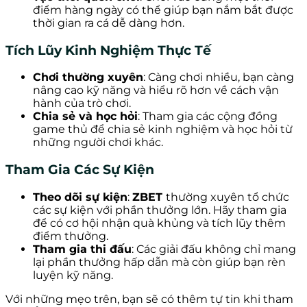
điểm hàng ngày có thể giúp bạn nắm bắt được
thời gian ra cá dễ dàng hơn.
Tích Lũy Kinh Nghiệm Thực Tế
Chơi thường xuyên
: Càng chơi nhiều, bạn càng
nâng cao kỹ năng và hiểu rõ hơn về cách vận
hành của trò chơi.
Chia sẻ và học hỏi
: Tham gia các cộng đồng
game thủ để chia sẻ kinh nghiệm và học hỏi từ
những người chơi khác.
Tham Gia Các Sự Kiện
Theo dõi sự kiện
:
ZBET
thường xuyên tổ chức
các sự kiện với phần thưởng lớn. Hãy tham gia
để có cơ hội nhận quà khủng và tích lũy thêm
điểm thưởng.
Tham gia thi đấu
: Các giải đấu không chỉ mang
lại phần thưởng hấp dẫn mà còn giúp bạn rèn
luyện kỹ năng.
Với những mẹo trên, bạn sẽ có thêm tự tin khi tham