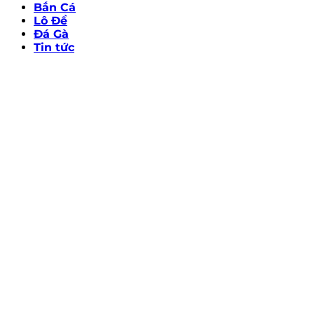
Bắn Cá
Lô Đề
Đá Gà
Tin tức