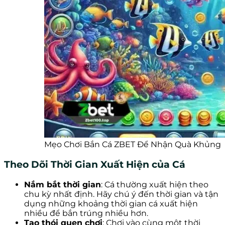
Mẹo Chơi Bắn Cá ZBET Để Nhận Quà Khủng
Theo Dõi Thời Gian Xuất Hiện của Cá
Nắm bắt thời gian
: Cá thường xuất hiện theo
chu kỳ nhất định. Hãy chú ý đến thời gian và tận
dụng những khoảng thời gian cá xuất hiện
nhiều để bắn trúng nhiều hơn.
Tạo thói quen chơi
: Chơi vào cùng một thời