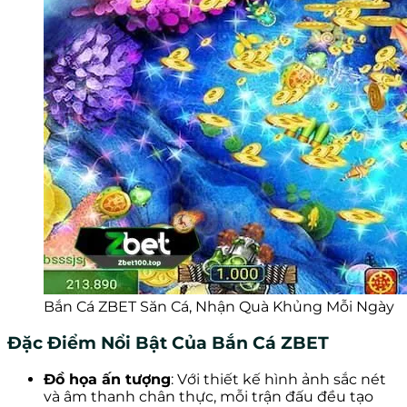
Bắn Cá ZBET Săn Cá, Nhận Quà Khủng Mỗi Ngày
Đặc Điểm Nổi Bật Của Bắn Cá ZBET
Đồ họa ấn tượng
: Với thiết kế hình ảnh sắc nét
và âm thanh chân thực, mỗi trận đấu đều tạo