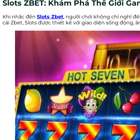
Slots ZBET: Khám Phá Thế Giới Ga
Khi nhắc đến
Slots Zbet
, người chơi không chỉ nghĩ đế
cái Zbet
, Slots được thiết kế với giao diện sống động,