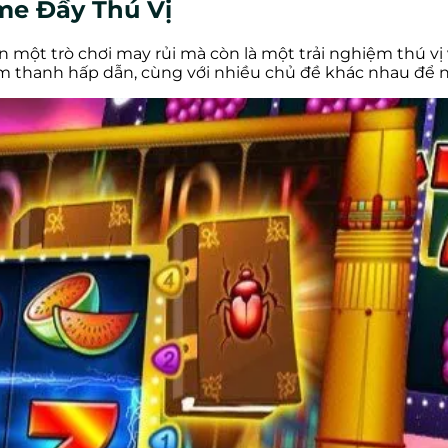
me Đầy Thú Vị
n một trò chơi may rủi mà còn là một trải nghiệm thú vị 
 âm thanh hấp dẫn, cùng với nhiều chủ đề khác nhau để n