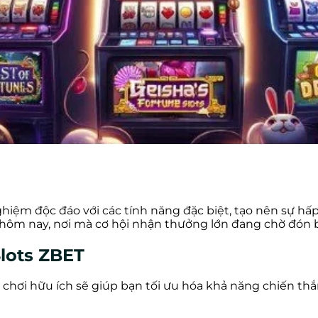
hiệm độc đáo với các tính năng đặc biệt, tạo nên sự hấp
hôm nay, nơi mà cơ hội nhận thưởng lớn đang chờ đón 
lots ZBET
chơi hữu ích sẽ giúp bạn tối ưu hóa khả năng chiến thắ