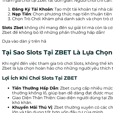
Tham gia chơi
tại Zbet
rất đơn giản. Người chơi chỉ cần:
Đăng Ký Tài Khoản
: Tạo một tài khoản tại nhà cá
Nạp Tiền
: Chọn phương thức nạp tiền thuận tiện 
Chọn Trò Chơi
: Khám phá danh sách
và chọn trò c
Slots Zbet
không chỉ mang đến sự giải trí mà còn là c
Zbet
để không bỏ lỡ những phần thưởng hấp dẫn!
Dựa vào dàn ý trên hã
Tại Sao Slots Tại ZBET Là Lựa Chọ
Khi nghĩ đến việc tham gia trò chơi
Slots
, không thể k
Zbet
là lựa chọn hoàn hảo cho những người yêu thích 
Lợi Ích Khi Chơi Slots Tại ZBET
Tiền Thưởng Hấp Dẫn
: Zbet
cung cấp nhiều mức 
thưởng khổng lồ, giúp bạn dễ dàng đạt được mục t
Giao Diện Thân Thiện
: Giao diện người dùng tại Z
khó khăn.
Khuyến Mãi Thú Vị
: Zbet
thường xuyên có các chư
lớn và tận dụng tốt hơn vốn đầu tư của mình.