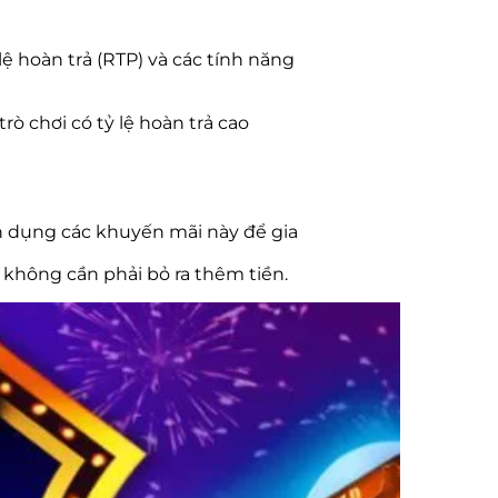
ệ hoàn trả (RTP) và các tính năng
ò chơi có tỷ lệ hoàn trả cao
n dụng các khuyến mãi này để gia
 không cần phải bỏ ra thêm tiền.