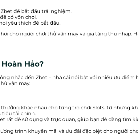
i Zbet
để bắt đầu trải nghiệm.
để có vốn chơi.
hơi yêu thích để bắt đầu.
ơ hội cho người chơi thử vận may và gia tăng thu nhập. 
n Hoàn Hảo?
hông nhắc đến Zbet
– nhà cái nổi bật với nhiều ưu điểm
thử vận may.
thưởng khác nhau cho từng trò chơi Slots, từ những k
iêu tài chính.
bet
rất dễ sử dụng và trực quan, giúp bạn dễ dàng tìm k
ơng trình khuyến mãi và ưu đãi đặc biệt cho người chơi