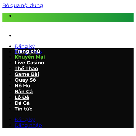
Bỏ qua nội dung
Đăng ký
Trang chủ
Đăng nhập
Khuyến Mại
Live Casino
Thể Thao
Game Bài
Quay Số
Nổ Hũ
Bắn Cá
Lô Đề
Đá Gà
Tin tức
Đăng ký
Đăng nhập