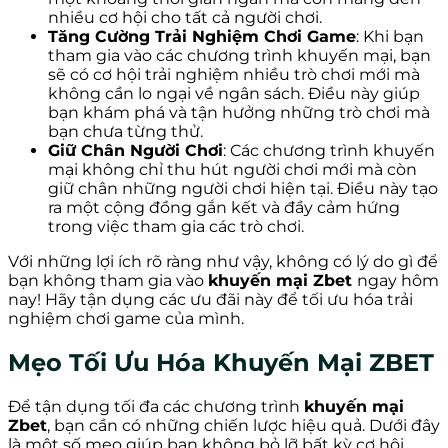
nhiều cơ hội cho tất cả người chơi.
Tăng Cường Trải Nghiệm Chơi Game
: Khi bạn
tham gia vào các chương trình khuyến mại, bạn
sẽ có cơ hội trải nghiệm nhiều trò chơi mới mà
không cần lo ngại về ngân sách. Điều này giúp
bạn khám phá và tận hưởng những trò chơi mà
bạn chưa từng thử.
Giữ Chân Người Chơi
: Các chương trình khuyến
mại không chỉ thu hút người chơi mới mà còn
giữ chân những người chơi hiện tại. Điều này tạo
ra một cộng đồng gắn kết và đầy cảm hứng
trong việc tham gia các trò chơi.
Với những lợi ích rõ ràng như vậy, không có lý do gì để
bạn không tham gia vào
khuyến mại Zbet
ngay hôm
nay! Hãy tận dụng các ưu đãi này để tối ưu hóa trải
nghiệm chơi game của mình.
Mẹo Tối Ưu Hóa Khuyến Mại ZBET
Để tận dụng tối đa các chương trình
khuyến mại
Zbet
, bạn cần có những chiến lược hiệu quả. Dưới đây
là một số mẹo giúp bạn không bỏ lỡ bất kỳ cơ hội