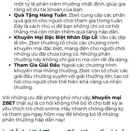
một tỷ lệ phần trăm thưởng nhất định, giúp gia
tăng số dư tài khoản của bạn.
Quà Tặng Hàng Tuần
: Zbet
cung cấp các phần
quà giá trị cho người chơi tham gia trong tuần.
Đây là cách thú vị để bạn không chỉ có cơ hội
thắng mà còn nhận thêm quà tặng hấp dẫn.
Khuyến Mại Đặc Biệt Nhân Dịp Lễ
: Vào các dịp
lễ lớn, Zbet
thường tổ chức các chương trình
khuyến mại đặc biệt, mang đến cho người chơi
những ưu đãi chưa từng có. Những phần
thưởng này không chỉ giá trị mà còn rất đa dạng.
Tham Gia Giải Đấu
: Ngoài các chương trình
khuyến mại thông thường, Zbet
còn tổ chức các
giải đấu thường xuyên với giải thưởng lớn, tạo cơ
hội cho người chơi thể hiện khả năng và nhận
thưởng.
Với những ưu đãi phong phú như vậy,
khuyến mại
ZBET
thật sự là cơ hội không thể bỏ lỡ cho bất kỳ ai
yêu thích trò chơi online. Hãy nhanh chóng đăng ký
và tham gia ngay hôm nay để không bỏ lỡ những
phần thưởng hấp dẫn này!