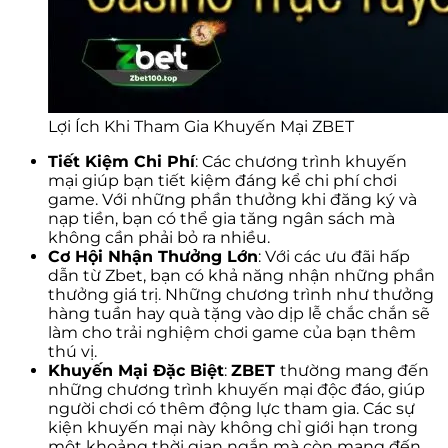
Lợi Ích Khi Tham Gia Khuyến Mại ZBET
Tiết Kiệm Chi Phí
: Các chương trình khuyến
mại giúp bạn tiết kiệm đáng kể chi phí chơi
game. Với những phần thưởng khi đăng ký và
nạp tiền, bạn có thể gia tăng ngân sách mà
không cần phải bỏ ra nhiều.
Cơ Hội Nhận Thưởng Lớn
: Với các ưu đãi hấp
dẫn từ Zbet
, bạn có khả năng nhận những phần
thưởng giá trị. Những chương trình như thưởng
hàng tuần hay quà tặng vào dịp lễ chắc chắn sẽ
làm cho trải nghiệm chơi game của bạn thêm
thú vị.
Khuyến Mại Đặc Biệt
:
ZBET
thường mang đến
những chương trình khuyến mại độc đáo, giúp
người chơi có thêm động lực tham gia. Các sự
kiện khuyến mại này không chỉ giới hạn trong
một khoảng thời gian ngắn mà còn mang đến