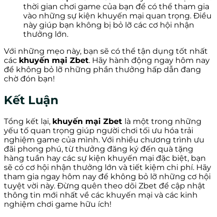
thời gian chơi game của bạn để có thể tham gia
vào những sự kiện khuyến mại quan trọng. Điều
này giúp bạn không bị bỏ lỡ các cơ hội nhận
thưởng lớn.
Với những mẹo này, bạn sẽ có thể tận dụng tốt nhất
các
khuyến mại Zbet
. Hãy hành động ngay hôm nay
để không bỏ lỡ những phần thưởng hấp dẫn đang
chờ đón bạn!
Kết Luận
Tổng kết lại,
khuyến mại Zbet
là một trong những
yếu tố quan trọng giúp người chơi tối ưu hóa trải
nghiệm game của mình. Với nhiều chương trình ưu
đãi phong phú, từ thưởng đăng ký đến quà tặng
hàng tuần hay các sự kiện khuyến mại đặc biệt, bạn
sẽ có cơ hội nhận thưởng lớn và tiết kiệm chi phí. Hãy
tham gia ngay hôm nay để không bỏ lỡ những cơ hội
tuyệt vời này. Đừng quên theo dõi Zbet
để cập nhật
thông tin mới nhất về các khuyến mại và các kinh
nghiệm chơi game hữu ích!