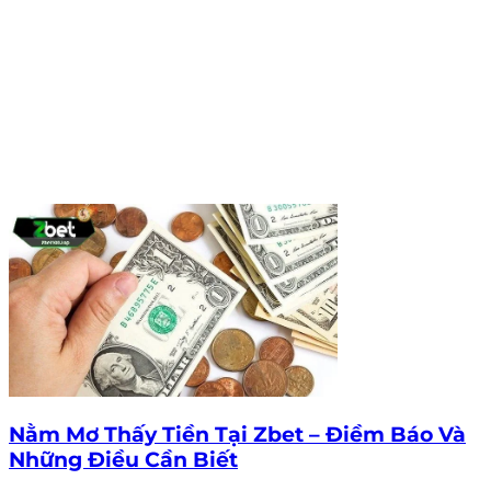
Nằm Mơ Thấy Tiền Tại Zbet – Điềm Báo Và
Những Điều Cần Biết