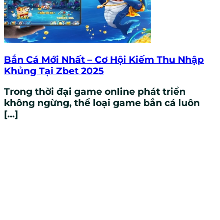
Bắn Cá Mới Nhất – Cơ Hội Kiếm Thu Nhập
Khủng Tại Zbet 2025
Trong thời đại game online phát triển
không ngừng, thể loại game bắn cá luôn
[...]