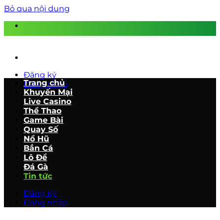
Bỏ qua nội dung
Đăng ký
Trang chủ
Đăng nhập
Khuyến Mại
Live Casino
Thể Thao
Game Bài
Quay Số
Nổ Hũ
Bắn Cá
Lô Đề
Đá Gà
Tin tức
Đăng ký
Đăng nhập