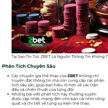
Tại Sao Tin Tức ZBET Là Nguồn Thông Tin Không 
Phân Tích Chuyên Sâu
Các chuyên gia thể thao của
ZBET
không chỉ
truyền đạt thông tin mà còn cung cấp các phân
tích sâu sắc, giúp bạn hiểu rõ hơn về các trận
đấu và chiến thuật của từng đội.
Những bài viết phân tích này thường xuyên
được cập nhật, mang đến cho bạn cái nhìn tổng
quát và chi tiết về từng sự kiện thể thao.