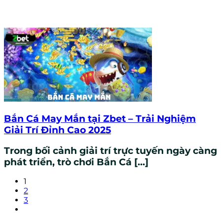
Bắn Cá May Mắn tại Zbet – Trải Nghiệm
Giải Trí Đỉnh Cao 2025
Trong bối cảnh giải trí trực tuyến ngày càng
phát triển, trò chơi Bắn Cá [...]
1
2
3