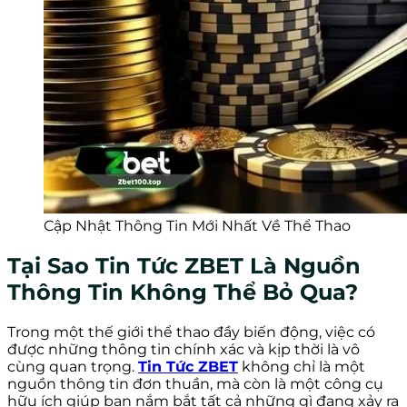
Cập Nhật Thông Tin Mới Nhất Về Thể Thao
Tại Sao Tin Tức ZBET Là Nguồn
Thông Tin Không Thể Bỏ Qua?
Trong một thế giới thể thao đầy biến động, việc có
được những thông tin chính xác và kịp thời là vô
cùng quan trọng.
Tin Tức ZBET
không chỉ là một
nguồn thông tin đơn thuần, mà còn là một công cụ
hữu ích giúp bạn nắm bắt tất cả những gì đang xảy ra