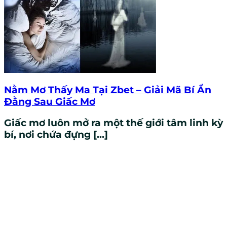
Nằm Mơ Thấy Ma Tại Zbet – Giải Mã Bí Ẩn
Đằng Sau Giấc Mơ
Giấc mơ luôn mở ra một thế giới tâm linh kỳ
bí, nơi chứa đựng [...]