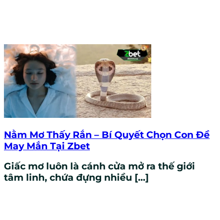
Nằm Mơ Thấy Rắn – Bí Quyết Chọn Con Đề
May Mắn Tại Zbet
Giấc mơ luôn là cánh cửa mở ra thế giới
tâm linh, chứa đựng nhiều [...]