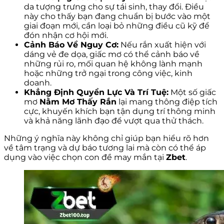
da tượng trưng cho sự tái sinh, thay đổi. Điều
này cho thấy bạn đang chuẩn bị bước vào một
giai đoạn mới, cần loại bỏ những điều cũ kỹ để
đón nhận cơ hội mới.
Cảnh Báo Về Nguy Cơ:
Nếu rắn xuất hiện với
dáng vẻ đe dọa, giấc mơ có thể cảnh báo về
những rủi ro, mối quan hệ không lành mạnh
hoặc những trở ngại trong công việc, kinh
doanh.
Khẳng Định Quyền Lực Và Trí Tuệ:
Một số giấc
mơ
Nằm Mơ Thấy Rắn
lại mang thông điệp tích
cực, khuyến khích bạn tận dụng trí thông minh
và khả năng lãnh đạo để vượt qua thử thách.
Những ý nghĩa này không chỉ giúp bạn hiểu rõ hơn
về tâm trạng và dự báo tương lai mà còn có thể áp
dụng vào việc chọn con đề may mắn tại
Zbet
.