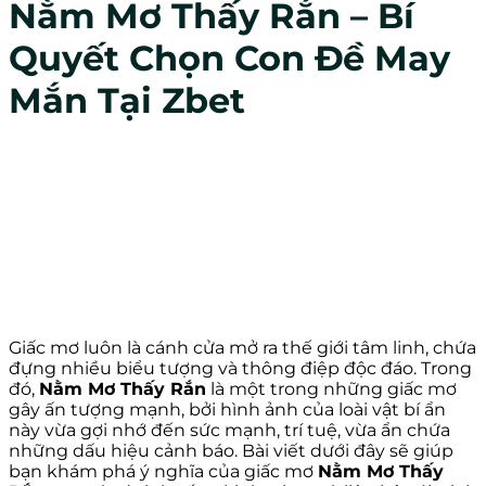
Nằm Mơ Thấy Rắn – Bí
Quyết Chọn Con Đề May
Mắn Tại Zbet
Giấc mơ luôn là cánh cửa mở ra thế giới tâm linh, chứa
đựng nhiều biểu tượng và thông điệp độc đáo. Trong
đó,
Nằm Mơ Thấy Rắn
là một trong những giấc mơ
gây ấn tượng mạnh, bởi hình ảnh của loài vật bí ẩn
này vừa gợi nhớ đến sức mạnh, trí tuệ, vừa ẩn chứa
những dấu hiệu cảnh báo. Bài viết dưới đây sẽ giúp
bạn khám phá ý nghĩa của giấc mơ
Nằm Mơ Thấy