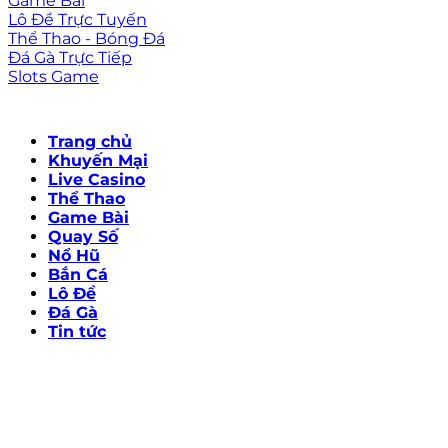
Game Bài
Lô Đề Trực Tuyến
Thể Thao - Bóng Đá
Đá Gà Trực Tiếp
Slots Game
Trang chủ
Khuyến Mại
Live Casino
Thể Thao
Game Bài
Quay Số
Nổ Hũ
Bắn Cá
Lô Đề
Đá Gà
Tin tức