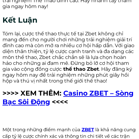
trải nghiệm
Thể Thao
đỉnh cao. Hãy nhanh tay tham
gia ngay hôm nay!
Kết Luận
Tóm lại, cược thể thao thực tế tại Zbet
không chỉ
mang đến cho người chơi những trải nghiệm giải trí
đỉnh cao mà còn mở ra nhiều cơ hội hấp dẫn. Với giao
diện thân thiện, tỷ lệ cược cạnh tranh và đa dạng các
môn thể thao, Zbet
chắc chắn sẽ là lựa chọn hoàn
hảo cho những ai đam mê
. Đừng bỏ lỡ cơ hội tham
gia vào cộng đồng cược
thể thao Zbet
. Hãy đăng ký
ngay hôm nay để trải nghiệm những phút giây hồi
hộp và thú vị nhất trong thế giới thể thao!
>>>> XEM THÊM:
Casino ZBET – Sòng
Bạc Sôi Động
<<<<
Một trong những điểm mạnh của
ZBET
là khả năng cung
cấp tỷ lệ cược chính xác và thông tin chi tiết về các trận