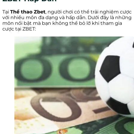
Tại
Thể thao Zbet
, người chơi có thể trải nghiệm cược
với nhiều môn đa dạng và hấp dẫn. Dưới đây là những
môn nổi bật mà bạn không thể bỏ lỡ khi tham gia
cược tại
ZBET
: