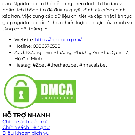
đấu. Người chơi có thể dễ dàng theo dõi lịch thi đấu và
phân tích thông tin để đưa ra quyết định cá cược chính
xác hơn. Việc cung cấp dữ liệu chi tiết và cập nhật liên tục
giúp người chơi tối ưu hóa chiến lược cá cược của mình và
tăng cơ hội thắng lợi.
Website:
https://cepco.org.mx/
Hotline: 0986576588
Add: Đường Liên Phường, Phường An Phú, Quận 2,
Hồ Chí Minh
Hastag: #Zbet #thethaozbet #nhacaizbet
HỖ TRỢ NHANH
Chính sách bảo mật
Chính sách riêng tư
Điều khoản dịch vụ