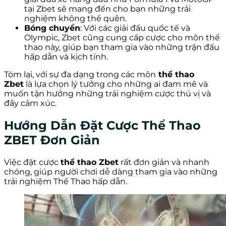
tại Zbet
sẽ mang đến cho bạn những trải
nghiệm không thể quên.
Bóng chuyền
: Với các giải đấu quốc tế và
Olympic, Zbet
cũng cung cấp cược cho môn thể
thao này, giúp bạn tham gia vào những trận đấu
hấp dẫn và kịch tính.
Tóm lại, với sự đa dạng trong các môn
thể thao
Zbet
là lựa chọn lý tưởng cho những ai đam mê
và
muốn tận hưởng những trải nghiệm cược thú vị và
đầy cảm xúc.
Hướng Dẫn Đặt Cược Thể Thao
ZBET Đơn Giản
Việc đặt cược
thể thao Zbet
rất đơn giản và nhanh
chóng, giúp người chơi dễ dàng tham gia vào những
trải nghiệm
Thể Thao
hấp dẫn.