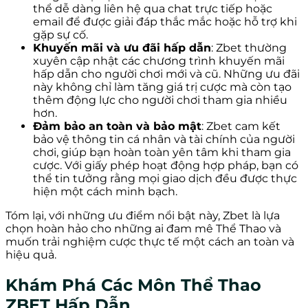
thể dễ dàng liên hệ qua chat trực tiếp hoặc
email để được giải đáp thắc mắc hoặc hỗ trợ khi
gặp sự cố.
Khuyến mãi và ưu đãi hấp dẫn
: Zbet
thường
xuyên cập nhật các chương trình khuyến mãi
hấp dẫn cho người chơi mới và cũ. Những ưu đãi
này không chỉ làm tăng giá trị cược mà còn tạo
thêm động lực cho người chơi tham gia nhiều
hơn.
Đảm bảo an toàn và bảo mật
: Zbet
cam kết
bảo vệ thông tin cá nhân và tài chính của người
chơi, giúp bạn hoàn toàn yên tâm khi tham gia
cược. Với giấy phép hoạt động hợp pháp, bạn có
thể tin tưởng rằng mọi giao dịch đều được thực
hiện một cách minh bạch.
Tóm lại, với những ưu điểm nổi bật này, Zbet
là lựa
chọn hoàn hảo cho những ai đam mê
Thể Thao
và
muốn trải nghiệm cược thực tế một cách an toàn và
hiệu quả.
Khám Phá Các Môn Thể Thao
ZBET Hấp Dẫn