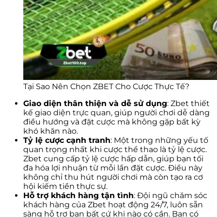
Tại Sao Nên Chọn ZBET Cho Cược Thực Tế?
Giao diện thân thiện và dễ sử dụng
: Zbet
thiết
kế giao diện trực quan, giúp người chơi dễ dàng
điều hướng và đặt cược mà không gặp bất kỳ
khó khăn nào.
Tỷ lệ cược cạnh tranh
: Một trong những yếu tố
quan trọng nhất khi cược thể thao là tỷ lệ cược.
Zbet
cung cấp tỷ lệ cược hấp dẫn, giúp bạn tối
đa hóa lợi nhuận từ mỗi lần đặt cược. Điều này
không chỉ thu hút người chơi mà còn tạo ra cơ
hội kiếm tiền thực sự.
Hỗ trợ khách hàng tận tình
: Đội ngũ chăm sóc
khách hàng của Zbet
hoạt động 24/7, luôn sẵn
sàng hỗ trợ bạn bất cứ khi nào có cần. Bạn có