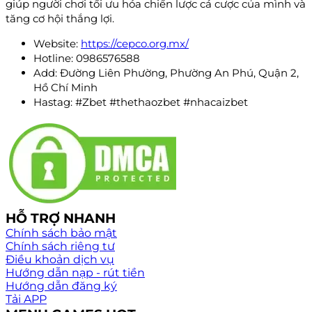
giúp người chơi tối ưu hóa chiến lược cá cược của mình và
tăng cơ hội thắng lợi.
Website:
https://cepco.org.mx/
Hotline: 0986576588
Add: Đường Liên Phường, Phường An Phú, Quận 2,
Hồ Chí Minh
Hastag: #Zbet #thethaozbet #nhacaizbet
HỖ TRỢ NHANH
Chính sách bảo mật
Chính sách riêng tư
Điều khoản dịch vụ
Hướng dẫn nạp - rút tiền
Hướng dẫn đăng ký
Tải APP