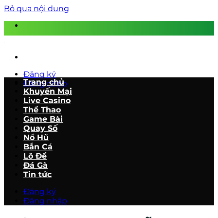
Bỏ qua nội dung
Đăng ký
Trang chủ
Đăng nhập
Khuyến Mại
Live Casino
Thể Thao
Game Bài
Quay Số
Nổ Hũ
Bắn Cá
Lô Đề
Đá Gà
Tin tức
Đăng ký
Đăng nhập