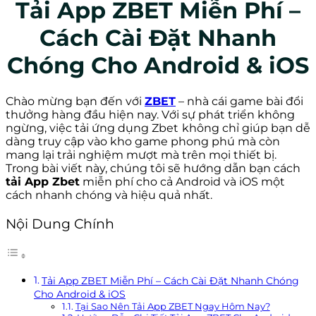
Tải App ZBET Miễn Phí –
Cách Cài Đặt Nhanh
Chóng Cho Android & iOS
Chào mừng bạn đến với
ZBET
– nhà cái game bài đổi
thưởng hàng đầu hiện nay. Với sự phát triển không
ngừng, việc tải ứng dụng Zbet
không chỉ giúp bạn dễ
dàng truy cập vào kho game phong phú mà còn
mang lại trải nghiệm mượt mà trên mọi thiết bị.
Trong bài viết này, chúng tôi sẽ hướng dẫn bạn cách
tải App Zbet
miễn phí cho cả Android và iOS một
cách nhanh chóng và hiệu quả nhất.
Nội Dung Chính
Tải App ZBET Miễn Phí – Cách Cài Đặt Nhanh Chóng
Cho Android & iOS
Tại Sao Nên Tải App ZBET Ngay Hôm Nay?