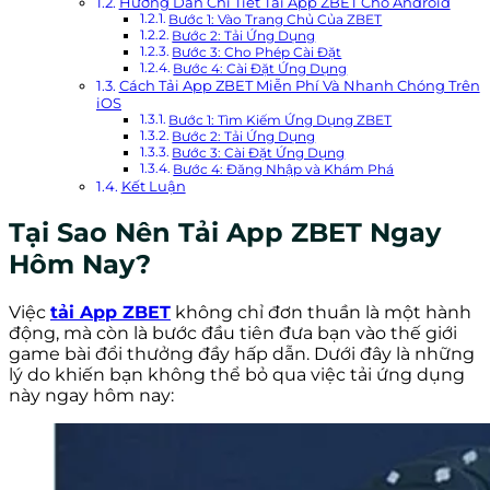
Hướng Dẫn Chi Tiết Tải App ZBET Cho Android
Bước 1: Vào Trang Chủ Của ZBET
Bước 2: Tải Ứng Dụng
Bước 3: Cho Phép Cài Đặt
Bước 4: Cài Đặt Ứng Dụng
Cách Tải App ZBET Miễn Phí Và Nhanh Chóng Trên
iOS
Bước 1: Tìm Kiếm Ứng Dụng ZBET
Bước 2: Tải Ứng Dụng
Bước 3: Cài Đặt Ứng Dụng
Bước 4: Đăng Nhập và Khám Phá
Kết Luận
Tại Sao Nên Tải App ZBET Ngay
Hôm Nay?
Việc
tải App ZBET
không chỉ đơn thuần là một hành
động, mà còn là bước đầu tiên đưa bạn vào thế giới
game bài đổi thưởng đầy hấp dẫn. Dưới đây là những
lý do khiến bạn không thể bỏ qua việc tải ứng dụng
này ngay hôm nay: