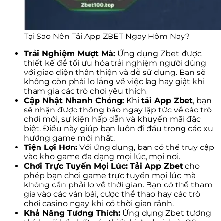
Tại Sao Nên Tải App ZBET Ngay Hôm Nay?
Trải Nghiệm Mượt Mà:
Ứng dụng Zbet
được
thiết kế để tối ưu hóa trải nghiệm người dùng
với giao diện thân thiện và dễ sử dụng. Bạn sẽ
không còn phải lo lắng về việc lag hay giật khi
tham gia các trò chơi yêu thích.
Cập Nhật Nhanh Chóng:
Khi
tải App Zbet
, bạn
sẽ nhận được thông báo ngay lập tức về các trò
chơi mới, sự kiện hấp dẫn và khuyến mãi đặc
biệt. Điều này giúp bạn luôn đi đầu trong các xu
hướng game mới nhất.
Tiện Lợi Hơn:
Với ứng dụng, bạn có thể truy cập
vào kho game đa dạng mọi lúc, mọi nơi.
Chơi Trực Tuyến Mọi Lúc:
Tải App Zbet
cho
phép bạn chơi game trực tuyến mọi lúc mà
không cần phải lo về thời gian. Bạn có thể tham
gia vào các ván bài, cược thể thao hay các trò
chơi casino ngay khi có thời gian rảnh.
Khả Năng Tương Thích:
Ứng dụng Zbet
tương