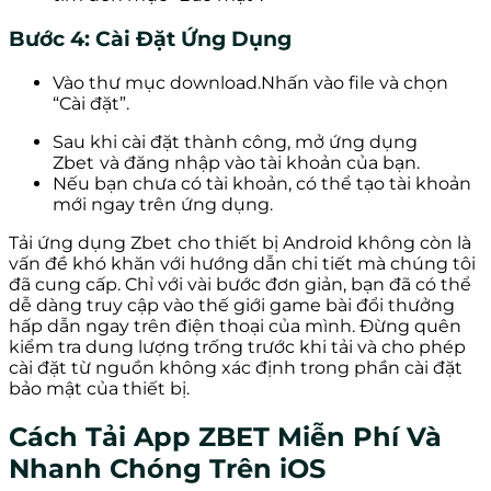
Bước 4: Cài Đặt Ứng Dụng
Vào thư mục download.Nhấn vào file và chọn
“Cài đặt”.
Sau khi cài đặt thành công, mở ứng dụng
Zbet
và đăng nhập vào tài khoản của bạn.
Nếu bạn chưa có tài khoản, có thể tạo tài khoản
mới ngay trên ứng dụng.
Tải ứng dụng Zbet
cho thiết bị Android không còn là
vấn đề khó khăn với hướng dẫn chi tiết mà chúng tôi
đã cung cấp. Chỉ với vài bước đơn giản, bạn đã có thể
dễ dàng truy cập vào thế giới game bài đổi thưởng
hấp dẫn ngay trên điện thoại của mình. Đừng quên
kiểm tra dung lượng trống trước khi tải và cho phép
cài đặt từ nguồn không xác định trong phần cài đặt
bảo mật của thiết bị.
Cách Tải App ZBET Miễn Phí Và
Nhanh Chóng Trên iOS