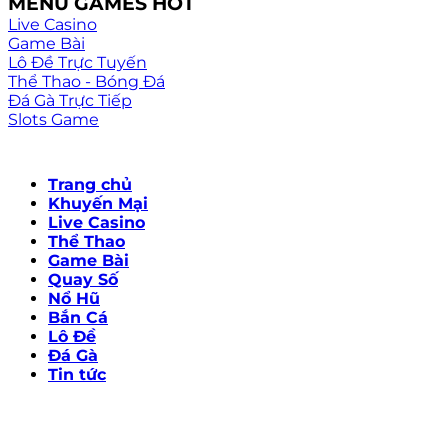
MENU GAMES HOT
Live Casino
Game Bài
Lô Đề Trực Tuyến
Thể Thao - Bóng Đá
Đá Gà Trực Tiếp
Slots Game
Trang chủ
Khuyến Mại
Live Casino
Thể Thao
Game Bài
Quay Số
Nổ Hũ
Bắn Cá
Lô Đề
Đá Gà
Tin tức