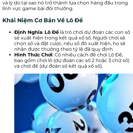
và lý do tại sao nó trở thành lựa chọn hàng đầu trong
lĩnh vực game bài đổi thưởng.
Khái Niệm Cơ Bản Về Lô Đề
Định Nghĩa
:
Lô Đề
là trò chơi dự đoán các con số
sẽ xuất hiện trong kết quả xổ số. Người chơi sẽ
chọn số và đặt cược, nếu số đó xuất hiện, họ sẽ
nhận được thưởng theo tỷ lệ đã quy định.
Hình Thức Chơi
: Có nhiều cách để chơi
Lô Đề
,
bao gồm chơi lô (dự đoán các số 2 hoặc 3 chữ số)
và chơi đề (dự đoán số kết quả xổ số).