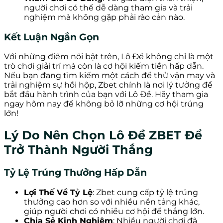
người chơi có thể dễ dàng tham gia và trải
nghiệm mà không gặp phải rào cản nào.
Kết Luận Ngắn Gọn
Với những điểm nổi bật trên,
Lô Đề
không chỉ là một
trò chơi giải trí mà còn là cơ hội kiếm tiền hấp dẫn.
Nếu bạn đang tìm kiếm một cách để thử vận may và
trải nghiệm sự hồi hộp, Zbet
chính là nơi lý tưởng để
bắt đầu hành trình của bạn với
Lô Đề
. Hãy tham gia
ngay hôm nay để không bỏ lỡ những cơ hội trúng
lớn!
Lý Do Nên Chọn Lô Đề ZBET Để
Trở Thành Người Thắng
Tỷ Lệ Trúng Thưởng Hấp Dẫn
Lợi Thế Về Tỷ Lệ
: Zbet
cung cấp tỷ lệ trúng
thưởng cao hơn so với nhiều nền tảng khác,
giúp người chơi có nhiều cơ hội để thắng lớn.
Chia Sẻ Kinh Nghiệm
: Nhiều người chơi đã