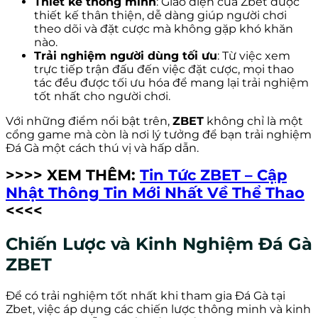
Thiết kế thông minh
: Giao diện của Zbet
được
thiết kế thân thiện, dễ dàng giúp người chơi
theo dõi và đặt cược mà không gặp khó khăn
nào.
Trải nghiệm người dùng tối ưu
: Từ việc xem
trực tiếp trận đấu đến việc đặt cược, mọi thao
tác đều được tối ưu hóa để mang lại trải nghiệm
tốt nhất cho người chơi.
Với những điểm nổi bật trên,
ZBET
không chỉ là một
cổng game mà còn là nơi lý tưởng để bạn trải nghiệm
Đá Gà một cách thú vị và hấp dẫn.
>>>> XEM THÊM:
Tin Tức ZBET – Cập
Nhật Thông Tin Mới Nhất Về Thể Thao
<<<<
Chiến Lược và Kinh Nghiệm Đá Gà
ZBET
Để có trải nghiệm tốt nhất khi tham gia Đá Gà tại
Zbet
, việc áp dụng các chiến lược thông minh và kinh