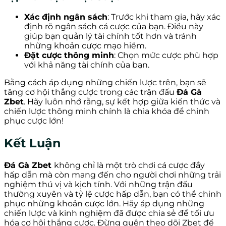
Xác định ngân sách
: Trước khi tham gia, hãy xác
định rõ ngân sách cá cược của bạn. Điều này
giúp bạn quản lý tài chính tốt hơn và tránh
những khoản cược mạo hiểm.
Đặt cược thông minh
: Chọn mức cược phù hợp
với khả năng tài chính của bạn.
Bằng cách áp dụng những chiến lược trên, bạn sẽ
tăng cơ hội thắng cược trong các trận đấu
Đá Gà
Zbet
. Hãy luôn nhớ rằng, sự kết hợp giữa kiến thức và
chiến lược thông minh chính là chìa khóa để chinh
phục cược lớn!
Kết Luận
Đá Gà Zbet
không chỉ là một trò chơi cá cược đầy
hấp dẫn mà còn mang đến cho người chơi những trải
nghiệm thú vị và kịch tính. Với những trận đấu
thường xuyên và tỷ lệ cược hấp dẫn, bạn có thể chinh
phục những khoản cược lớn. Hãy áp dụng những
chiến lược và kinh nghiệm đã được chia sẻ để tối ưu
hóa cơ hội thắng cược. Đừng quên theo dõi Zbet
để