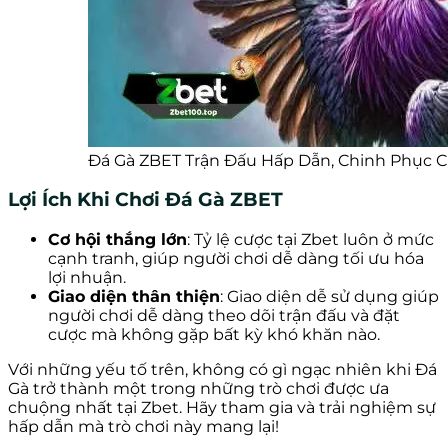
Đá Gà ZBET Trận Đấu Hấp Dẫn, Chinh Phục 
Lợi Ích Khi Chơi Đá Gà ZBET
Cơ hội thắng lớn
: Tỷ lệ cược tại Zbet
luôn ở mức
cạnh tranh, giúp người chơi dễ dàng tối ưu hóa
lợi nhuận.
Giao diện thân thiện
: Giao diện dễ sử dụng giúp
người chơi dễ dàng theo dõi trận đấu và đặt
cược mà không gặp bất kỳ khó khăn nào.
Với những yếu tố trên, không có gì ngạc nhiên khi Đá
Gà trở thành một trong những trò chơi được ưa
chuộng nhất tại Zbet
. Hãy tham gia và trải nghiệm sự
hấp dẫn mà trò chơi này mang lại!