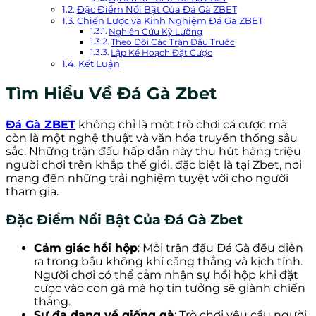
Đặc Điểm Nổi Bật Của Đá Gà ZBET
Chiến Lược và Kinh Nghiệm Đá Gà ZBET
Nghiên Cứu Kỹ Lưỡng
Theo Dõi Các Trận Đấu Trước
Lập Kế Hoạch Đặt Cược
Kết Luận
Tìm Hiểu Về Đá Gà Zbet
Đá Gà ZBET
không chỉ là một trò chơi cá cược mà
còn là một nghệ thuật và văn hóa truyền thống sâu
sắc. Những trận đấu hấp dẫn này thu hút hàng triệu
người chơi trên khắp thế giới, đặc biệt là tại Zbet
, nơi
mang đến những trải nghiệm tuyệt vời cho người
tham gia.
Đặc Điểm Nổi Bật Của Đá Gà Zbet
Cảm giác hồi hộp
: Mỗi trận đấu
Đá Gà
đều diễn
ra trong bầu không khí căng thẳng và kịch tính.
Người chơi có thể cảm nhận sự hồi hộp khi đặt
cược vào con gà mà họ tin tưởng sẽ giành chiến
thắng.
Sự đa dạng về giống gà
: Trò chơi yêu cầu người