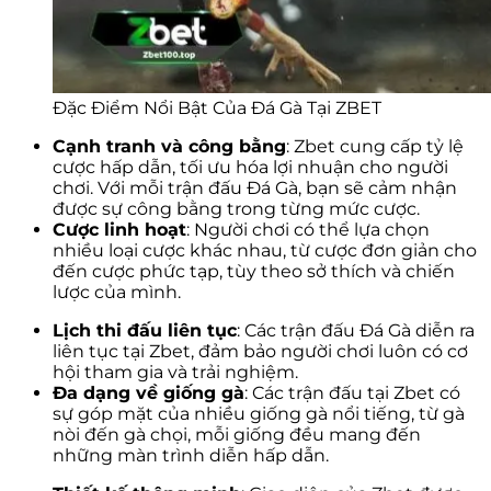
Đặc Điểm Nổi Bật Của Đá Gà Tại ZBET
Cạnh tranh và công bằng
: Zbet
cung cấp tỷ lệ
cược hấp dẫn, tối ưu hóa lợi nhuận cho người
chơi. Với mỗi trận đấu Đá Gà, bạn sẽ cảm nhận
được sự công bằng trong từng mức cược.
Cược linh hoạt
: Người chơi có thể lựa chọn
nhiều loại cược khác nhau, từ cược đơn giản cho
đến cược phức tạp, tùy theo sở thích và chiến
lược của mình.
Lịch thi đấu liên tục
: Các trận đấu Đá Gà diễn ra
liên tục tại Zbet
, đảm bảo người chơi luôn có cơ
hội tham gia và trải nghiệm.
Đa dạng về giống gà
: Các trận đấu tại Zbet
có
sự góp mặt của nhiều giống gà nổi tiếng, từ gà
nòi đến gà chọi, mỗi giống đều mang đến
những màn trình diễn hấp dẫn.