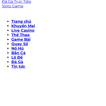
Đá Gà Trực Tiếp
Slots Game
Trang chủ
Khuyến Mại
Live Casino
Thể Thao
Game Bài
Quay Số
Nổ Hũ
Bắn Cá
Lô Đề
Đá Gà
Tin tức