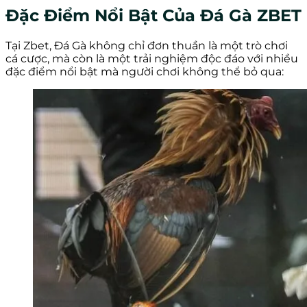
Đặc Điểm Nổi Bật Của Đá Gà ZBET
Tại Zbet
, Đá Gà không chỉ đơn thuần là một trò chơi
cá cược, mà còn là một trải nghiệm độc đáo với nhiều
đặc điểm nổi bật mà người chơi không thể bỏ qua: