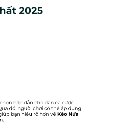
hất 2025
chọn hấp dẫn cho dân cá cược.
 Qua đó, người chơi có thể áp dụng
giúp bạn hiểu rõ hơn về
Kèo Nửa
n.