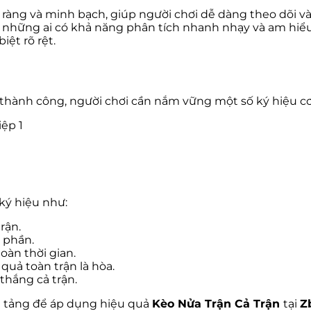
 ràng và minh bạch, giúp người chơi dễ dàng theo dõi và
i những ai có khả năng phân tích nhanh nhạy và am hiểu 
iệt rõ rệt.
thành công, người chơi cần nắm vững một số ký hiệu cơ
iệp 1
 ký hiệu như:
rận.
 phần.
oàn thời gian.
quả toàn trận là hòa.
thắng cả trận.
ền tảng để áp dụng hiệu quả
Kèo Nửa Trận Cả Trận
tại
Z