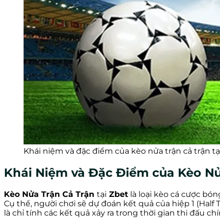
Khái niệm và đặc điểm của kèo nửa trận cả trận tạ
Khái Niệm và Đặc Điểm của Kèo Nửa
Kèo Nửa Trận Cả Trận
tại
Zbet
là loại kèo cá cược bón
Cụ thể, người chơi sẽ dự đoán kết quả của hiệp 1 (Half T
là chỉ tính các kết quả xảy ra trong thời gian thi đấu 