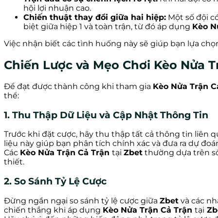
hội lợi nhuận cao.
Chiến thuật thay đổi giữa hai hiệp:
Một số đội có
biệt giữa hiệp 1 và toàn trận, từ đó áp dụng
Kèo N
Việc nhận biết các tình huống này sẽ giúp bạn lựa ch
Chiến Lược và Mẹo Chơi Kèo Nửa Tr
Để đạt được thành công khi tham gia
Kèo Nửa Trận C
thể:
1. Thu Thập Dữ Liệu và Cập Nhật Thông Tin
Trước khi đặt cược, hãy thu thập tất cả thông tin liên q
liệu này giúp bạn phân tích chính xác và đưa ra dự đoán 
Các
Kèo Nửa Trận Cả Trận
tại
Zbet
thường dựa trên số 
thiết.
2. So Sánh Tỷ Lệ Cược
Đừng ngần ngại so sánh tỷ lệ cược giữa
Zbet
và các nh
chiến thắng khi áp dụng
Kèo Nửa Trận Cả Trận
tại
Zb