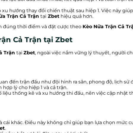
 xu hướng thay đổi chiến thuật sau hiệp 1. Việc này gi
ửa Trận Cả Trận
tại
Zbet
hiệu quả hơn.
ọn đúng thời điểm và đặt cược theo
Kèo Nửa Trận Cả T
ận Cả Trận tại Zbet
ả Trận
tại
Zbet
, ngoài việc nắm vững lý thuyết, người c
uan đến trận đấu như đội hình ra sân, phong độ, lịch sử đ
hợp lý cho hiệp 1 và cả trận.
liệu thống kê và xu hướng thi đấu, nên việc cập nhật th
à cái khác. Điều này không chỉ giúp bạn lựa chọn mức 
et
.