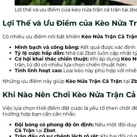
Lợi thế và ưu điểm của kèo nửa trận cả trận tại zb
Lợi Thế và Ưu Điểm của Kèo Nửa Tr
Có nhiều ưu điểm nổi bật khiến
Kèo Nửa Trận Cả Trậ
Minh bạch và công bằng:
Kết quả được xác định r
Tỷ lệ cược hấp dẫn:
Nhà cái Zbet luôn cập nhật tỷ
Cơ hội khai thác chiến thuật:
Khi áp dụng
Kèo N
trận, từ đó có nhiều lựa chọn chiến thuật hơn.
Tính linh hoạt cao:
Loại kèo này phù hợp với nhiều 
Những ưu điểm này giúp
Kèo Nửa Trận Cả Trận
tại
Zb
Khi Nào Nên Chơi Kèo Nửa Trận Cả 
Việc lựa chọn thời điểm đặt cược là yếu tố then chốt đ
trường hợp bạn cần cân nhắc:
Đội bóng có phong độ ổn định:
Nếu một đội duy t
Cả Trận
tại
Zbet
.
Trận đấu có sự chênh lệch rõ rệt:
Khi hai đội có 