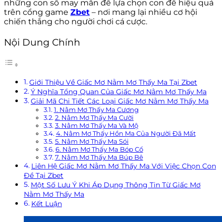
những con số may mắn để lựa chọn con đề hiệu quả
trên cổng game
Zbet
– nơi mang lại nhiều cơ hội
chiến thắng cho người chơi cá cược.
Nội Dung Chính
Giới Thiệu Về Giấc Mơ Nằm Mơ Thấy Ma Tại Zbet
Ý Nghĩa Tổng Quan Của Giấc Mơ Nằm Mơ Thấy Ma
Giải Mã Chi Tiết Các Loại Giấc Mơ Nằm Mơ Thấy Ma
1. Nằm Mơ Thấy Ma Cương
2. Nằm Mơ Thấy Ma Cười
3. Nằm Mơ Thấy Ma Và Mộ
4. Nằm Mơ Thấy Hồn Ma Của Người Đã Mất
5. Nằm Mơ Thấy Ma Sói
6. Nằm Mơ Thấy Ma Bóp Cổ
7. Nằm Mơ Thấy Ma Búp Bê
Liên Hệ Giấc Mơ Nằm Mơ Thấy Ma Với Việc Chọn Con
Đề Tại Zbet
Một Số Lưu Ý Khi Áp Dụng Thông Tin Từ Giấc Mơ
Nằm Mơ Thấy Ma
Kết Luận