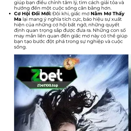
giúp bạn điều chỉnh tâm lý, tìm cách giải tỏa và
hướng đến một cuộc sống cân bằng hơn.
Cơ Hội Đổi Mới:
Đôi khi, giấc mơ
Nằm Mơ Thấy
Ma
lại mang ý nghĩa tích cực, báo hiệu sự xuất
hiện của những cơ hội bất ngờ, những quyết
định quan trọng sắp được đưa ra. Những con số
may mắn liên quan đến giấc mơ này có thể giúp
bạn tạo bước đột phá trong sự nghiệp và cuộc
sống.