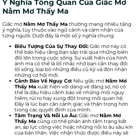
Ý Nghĩa Tổng Quan Của Giấc Mơ
Nằm Mơ Thấy Ma
Giấc mơ
Nằm Mơ Thấy Ma
thường mang nhiều tầng
ý nghĩa, tùy thuộc vào ngữ cảnh và cảm nhận của
từng người. Dưới đây là một số ý nghĩa chung:
Biểu Tượng Của Sự Thay Đổi:
Giấc mơ này có
thể báo hiệu rằng bạn sắp trải qua những biến
đổi lớn trong cuộc sống. Sự xuất hiện của hình
ảnh ma có thể là lời nhắc nhở bạn cần thay đổi
lối sống, loại bỏ những điều cũ kỹ và đón nhận
những cơ hội mới.
Cảnh Báo Về Nguy Cơ:
Nếu giấc mơ
Nằm Mơ
Thấy Ma
xuất hiện với dáng vẻ đáng sợ, nó có
thể là dấu hiệu cảnh báo về những mối nguy
hiểm, rủi ro hay xung đột trong mối quan hệ.
Đây là lúc bạn cần cảnh giác và thận trọng hơn
trong các quyết định của mình.
Tâm Trạng Và Nỗi Lo Âu:
Giấc mơ
Nằm Mơ
Thấy Ma
cũng có thể phản ánh tâm trạng bất
an, áp lực công việc hoặc những nỗi lo âu sâu kín
của bản thân. Việc nhận thức được điều này sẽ