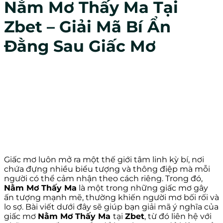
Nằm Mơ Thấy Ma Tại
Zbet – Giải Mã Bí Ẩn
Đằng Sau Giấc Mơ
Giấc mơ luôn mở ra một thế giới tâm linh kỳ bí, nơi
chứa đựng nhiều biểu tượng và thông điệp mà mỗi
người có thể cảm nhận theo cách riêng. Trong đó,
Nằm Mơ Thấy Ma
là một trong những giấc mơ gây
ấn tượng mạnh mẽ, thường khiến người mơ bối rối và
lo sợ. Bài viết dưới đây sẽ giúp bạn giải mã ý nghĩa của
giấc mơ
Nằm Mơ Thấy Ma
tại
Zbet
, từ đó liên hệ với