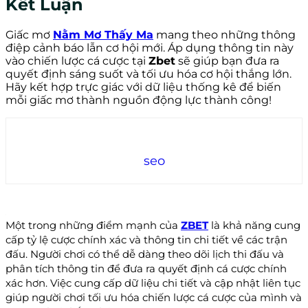
Kết Luận
Giấc mơ
Nằm Mơ Thấy Ma
mang theo những thông
điệp cảnh báo lẫn cơ hội mới. Áp dụng thông tin này
vào chiến lược cá cược tại
Zbet
sẽ giúp bạn đưa ra
quyết định sáng suốt và tối ưu hóa cơ hội thắng lớn.
Hãy kết hợp trực giác với dữ liệu thống kê để biến
mỗi giấc mơ thành nguồn động lực thành công!
seo
Một trong những điểm mạnh của
ZBET
là khả năng cung
cấp tỷ lệ cược chính xác và thông tin chi tiết về các trận
đấu. Người chơi có thể dễ dàng theo dõi lịch thi đấu và
phân tích thông tin để đưa ra quyết định cá cược chính
xác hơn. Việc cung cấp dữ liệu chi tiết và cập nhật liên tục
giúp người chơi tối ưu hóa chiến lược cá cược của mình và