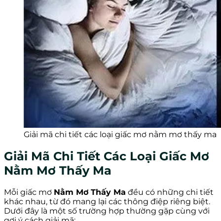
Giải mã chi tiết các loại giấc mơ nằm mơ thấy ma
Giải Mã Chi Tiết Các Loại Giấc Mơ
Nằm Mơ Thấy Ma
Mỗi giấc mơ
Nằm Mơ Thấy Ma
đều có những chi tiết
khác nhau, từ đó mang lại các thông điệp riêng biệt.
Dưới đây là một số trường hợp thường gặp cùng với
gợi ý cách giải mã: