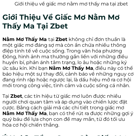
Giới thiệu về giấc mơ nằm mơ thấy ma tại zbet
Giới Thiệu Về Giấc Mơ Nằm Mơ
Thấy Ma Tại Zbet
Nằm Mơ Thấy Ma
tại
Zbet
không chỉ đơn thuần là
một giấc mơ đáng sợ mà còn ẩn chứa nhiều thông
điệp tinh tế về cuộc sống. Trong văn hóa phương
Đông, hình ảnh ma thường gắn liền với những điều
huyền bí, phản ánh tâm trạng, lo âu hoặc những ký
ức sâu kín. Khi bạn
Nằm Mơ Thấy Ma
, điều này có thể
báo hiệu một sự thay đổi, cảnh báo về những nguy cơ
đang rình rập hoặc ngược lại, là dấu hiệu mở ra cơ hội
mới trong công việc, tình cảm và cuộc sống cá nhân.
Tại
Zbet
, các tín hiệu từ giấc mơ luôn được nhiều
người chơi quan tâm và áp dụng vào chiến lược đặt
cược. Bằng cách giải mã các chi tiết trong giấc mơ
Nằm Mơ Thấy Ma
, bạn có thể rút ra được những gợi ý
quý báu để lựa chọn con đề may mắn, từ đó tối ưu
hóa cơ hội chiến thắng.