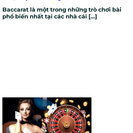
Baccarat là một trong những trò chơi bài
phổ biến nhất tại các nhà cái [...]