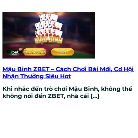
Mậu Binh ZBET – Cách Chơi Bài Mới, Cơ Hội
Nhận Thưởng Siêu Hot
Khi nhắc đến trò chơi Mậu Binh, không thể
không nói đến ZBET, nhà cái [...]