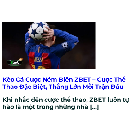
Kèo Cá Cược Ném Biên ZBET – Cược Thể
Thao Đặc Biệt, Thắng Lớn Mỗi Trận Đấu
Khi nhắc đến cược thể thao, ZBET luôn tự
hào là một trong những nhà [...]