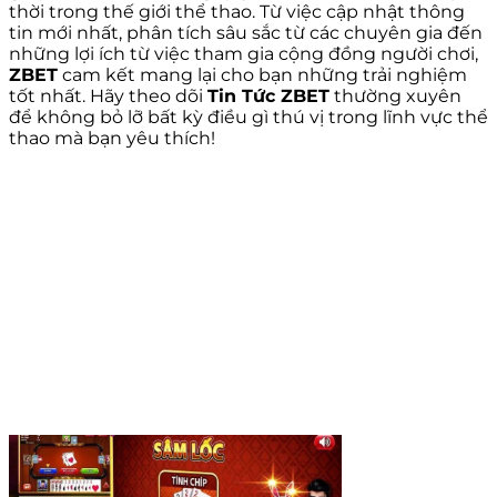
thời trong thế giới thể thao. Từ việc cập nhật thông
tin mới nhất, phân tích sâu sắc từ các chuyên gia đến
những lợi ích từ việc tham gia cộng đồng người chơi,
ZBET
cam kết mang lại cho bạn những trải nghiệm
tốt nhất. Hãy theo dõi
Tin Tức ZBET
thường xuyên
để không bỏ lỡ bất kỳ điều gì thú vị trong lĩnh vực thể
thao mà bạn yêu thích!