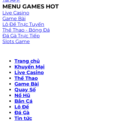
MENU GAMES HOT
Live Casino
Game Bài
Lô Đề Trực Tuyến
Thể Thao - Bóng Đá
Đá Gà Trực Tiếp
Slots Game
Trang chủ
Khuyến Mại
Live Casino
Thể Thao
Game Bài
Quay Số
Nổ Hũ
Bắn Cá
Lô Đề
Đá Gà
Tin tức