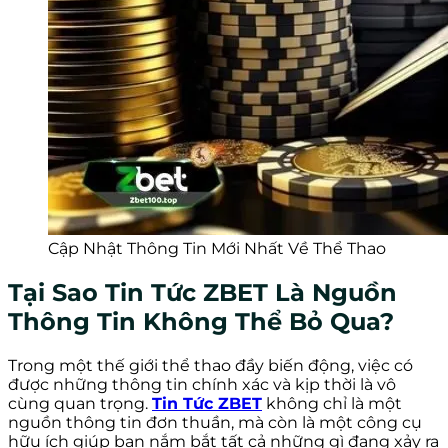
Cập Nhật Thông Tin Mới Nhất Về Thể Thao
Tại Sao Tin Tức ZBET Là Nguồn
Thông Tin Không Thể Bỏ Qua?
Trong một thế giới thể thao đầy biến động, việc có
được những thông tin chính xác và kịp thời là vô
cùng quan trọng.
Tin Tức ZBET
không chỉ là một
nguồn thông tin đơn thuần, mà còn là một công cụ
hữu ích giúp bạn nắm bắt tất cả những gì đang xảy ra