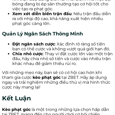
bóng đang bị ép sân thường tạo cơ hội tốt cho
việc tạo ra phạt góc.
Xem xét diễn biến trận đấu
: Nếu trận đấu diễn
ra với nhịp độ cao, khả năng xuất hiện nhiều
phạt góc càng lớn.
Quản Lý Ngân Sách Thông Minh
Đặt ngân sách cược
: Xác định rõ ràng số tiền
bạn có thể cược và không vượt quá giới hạn đó.
Chia nhỏ cược
: Thay vì đặt cược lớn vào một trận
đấu, hãy chia nhỏ số tiền và cược vào nhiều trận
khác nhau để giảm thiểu rủi ro.
Với những mẹo này, bạn sẽ có cơ hội cao hơn khi
tham gia cược
kèo phạt góc
tại
ZBET
. Hãy áp dụng
ngay và trải nghiệm những điều thú vị mà hình thức
cược này mang lại!
Kết Luận
Kèo phạt góc
là một trong những lựa chọn hấp dẫn
tại
ZBET
, mang đến cho người chơi cơ hội chiến