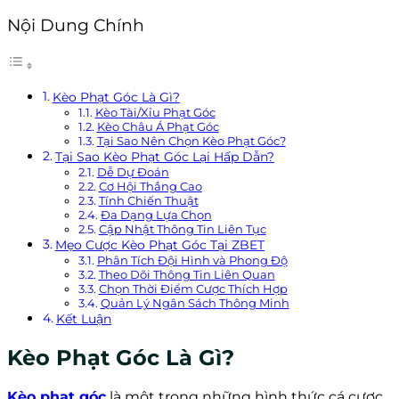
Nội Dung Chính
Kèo Phạt Góc Là Gì?
Kèo Tài/Xỉu Phạt Góc
Kèo Châu Á Phạt Góc
Tại Sao Nên Chọn Kèo Phạt Góc?
Tại Sao Kèo Phạt Góc Lại Hấp Dẫn?
Dễ Dự Đoán
Cơ Hội Thắng Cao
Tính Chiến Thuật
Đa Dạng Lựa Chọn
Cập Nhật Thông Tin Liên Tục
Mẹo Cược Kèo Phạt Góc Tại ZBET
Phân Tích Đội Hình và Phong Độ
Theo Dõi Thông Tin Liên Quan
Chọn Thời Điểm Cược Thích Hợp
Quản Lý Ngân Sách Thông Minh
Kết Luận
Kèo Phạt Góc Là Gì?
Kèo phạt góc
là một trong những hình thức cá cược