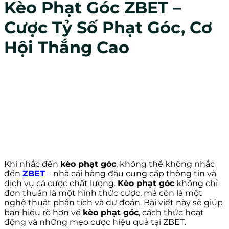
Kèo Phạt Góc ZBET –
Cược Tỷ Số Phạt Góc, Cơ
Hội Thắng Cao
Khi nhắc đến
kèo phạt góc
, không thể không nhắc
đến
ZBET
– nhà cái hàng đầu cung cấp thông tin và
dịch vụ cá cược chất lượng.
Kèo phạt góc
không chỉ
đơn thuần là một hình thức cược, mà còn là một
nghệ thuật phân tích và dự đoán. Bài viết này sẽ giúp
bạn hiểu rõ hơn về
kèo phạt góc
, cách thức hoạt
động và những mẹo cược hiệu quả tại
ZBET
.