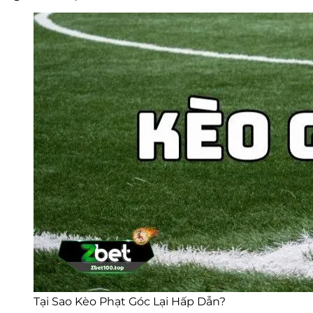
Tại Sao Kèo Phạt Góc Lại Hấp Dẫn?