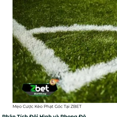
Mẹo Cược Kèo Phạt Góc Tại ZBET
Phân Tích Đội Hình và Phong Độ