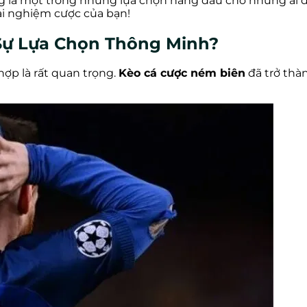
 là một trong những lựa chọn hàng đầu cho những ai 
i nghiệm cược của bạn!
 Sự Lựa Chọn Thông Minh?
hợp là rất quan trọng.
Kèo cá cược ném biên
đã trở thà