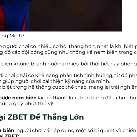
hông Minh?
người chơi có nhiều cơ hội thắng hơn, nhất là khi biết 
ng độ các đội bóng cũng như thống kê ném biên trong cá
 biên không bị ảnh hưởng nhiều bởi thời tiết hay phong
i chơi phải có khả năng phân tích tình huống, từ đó phá
 giúp người chơi cải thiện kỹ năng của mình.
 biệt trong hệ thống cược thể thao, mang lại trải nghiệ
 cược ném biên
lại trở thành lựa chọn hàng đầu cho nhữ
ững giây phút thú vị!
ại ZBET Để Thắng Lớn
m biên
, người chơi cần áp dụng một số bí quyết và chiến
ại
ZBET
: