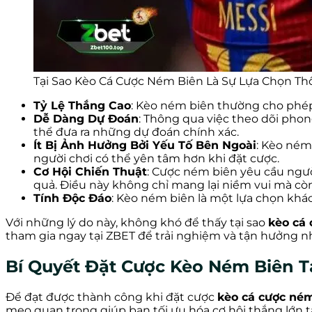
Tại Sao Kèo Cá Cược Ném Biên Là Sự Lựa Chọn T
Tỷ Lệ Thắng Cao
: Kèo ném biên thường cho phép 
Dễ Dàng Dự Đoán
: Thông qua việc theo dõi pho
thể đưa ra những dự đoán chính xác.
Ít Bị Ảnh Hưởng Bởi Yếu Tố Bên Ngoài
: Kèo ném
người chơi có thể yên tâm hơn khi đặt cược.
Cơ Hội Chiến Thuật
: Cược ném biên yêu cầu ngườ
quả. Điều này không chỉ mang lại niềm vui mà còn
Tính Độc Đáo
: Kèo ném biên là một lựa chọn khác
Với những lý do này, không khó để thấy tại sao
kèo cá
tham gia ngay tại
ZBET
để trải nghiệm và tận hưởng nh
Bí Quyết Đặt Cược Kèo Ném Biên T
Để đạt được thành công khi đặt cược
kèo cá cược né
mẹo quan trọng giúp bạn tối ưu hóa cơ hội thắng lớn t