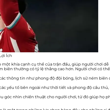
ợi Ích
o một khía cạnh cụ thể của trận đấu, giúp người chơi dễ
ném biên thường có tỷ lệ thắng cao hơn. Người chơi có t
các thông tin như phong độ đội bóng, lịch sử ném biên 
 các yếu tố bên ngoài như thời tiết và phong độ cầu thủ, 
u góc nhìn chiến thuật cho người chơi, từ đó giúp họ ph