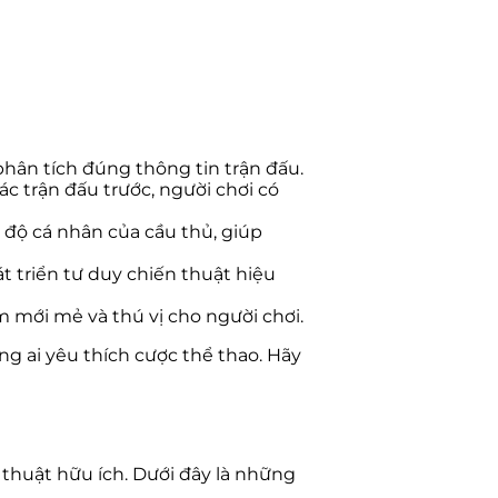
phân tích đúng thông tin trận đấu.
c trận đấu trước, người chơi có
 độ cá nhân của cầu thủ, giúp
t triển tư duy chiến thuật hiệu
m mới mẻ và thú vị cho người chơi.
ng ai yêu thích cược thể thao. Hãy
 thuật hữu ích. Dưới đây là những