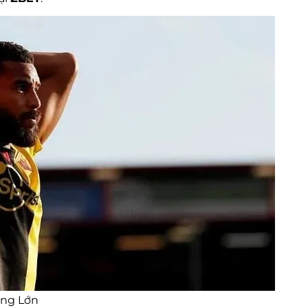
ắng Lớn