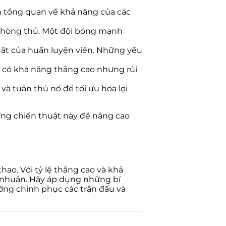
ìn tổng quan về khả năng của các
 phòng thủ. Một đội bóng mạnh
huật của huấn luyện viên. Những yếu
èo có khả năng thắng cao nhưng rủi
à tuân thủ nó để tối ưu hóa lợi
ng chiến thuật này để nâng cao
ao. Với tỷ lệ thắng cao và khả
i nhuận. Hãy áp dụng những bí
ờng chinh phục các trận đấu và