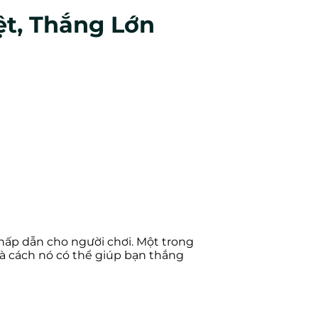
ệt, Thắng Lớn
hấp dẫn cho người chơi. Một trong
và cách nó có thể giúp bạn thắng