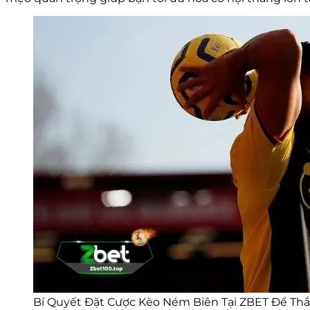
Bí Quyết Đặt Cược Kèo Ném Biên Tại ZBET Để Th