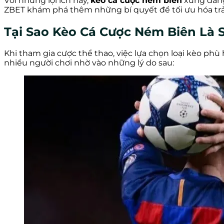
Với những lợi ích này,
kèo cá cược ném biên
xứng đáng
ZBET
khám phá thêm những bí quyết để tối ưu hóa trả
Tại Sao Kèo Cá Cược Ném Biên Là
Khi tham gia cược thể thao, việc lựa chọn loại kèo phù 
nhiều người chơi nhờ vào những lý do sau: