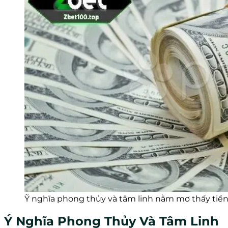
Ỹ nghĩa phong thủy và tâm linh nằm mơ thấy tiề
Ý Nghĩa Phong Thủy Và Tâm Linh