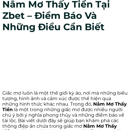
Nằm Mơ Thấy Tiền Tại
Zbet – Điềm Báo Và
Những Điều Cần Biết
Giấc mơ luôn là một thế giới kỳ ảo, nơi mà những biểu
tượng, hình ảnh và cảm xúc được thể hiện qua
những hình thức khác nhau. Trong đó,
Nằm Mơ Thấy
Tiền
là một trong những giấc mơ được nhiều người
chú ý bởi ý nghĩa phong thủy và những điềm báo về
tài lộc. Bài viết dưới đây sẽ giúp bạn khám phá các
thông điệp ẩn chứa trong giấc mơ
Nằm Mơ Thấy