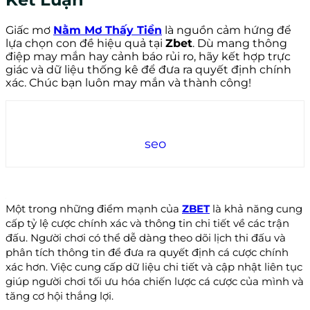
Giấc mơ
Nằm Mơ Thấy Tiền
là nguồn cảm hứng để
lựa chọn con đề hiệu quả tại
Zbet
. Dù mang thông
điệp may mắn hay cảnh báo rủi ro, hãy kết hợp trực
giác và dữ liệu thống kê để đưa ra quyết định chính
xác. Chúc bạn luôn may mắn và thành công!
seo
Một trong những điểm mạnh của
ZBET
là khả năng cung
cấp tỷ lệ cược chính xác và thông tin chi tiết về các trận
đấu. Người chơi có thể dễ dàng theo dõi lịch thi đấu và
phân tích thông tin để đưa ra quyết định cá cược chính
xác hơn. Việc cung cấp dữ liệu chi tiết và cập nhật liên tục
giúp người chơi tối ưu hóa chiến lược cá cược của mình và
tăng cơ hội thắng lợi.