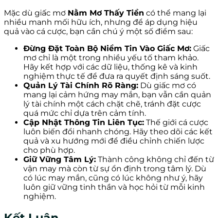
Mặc dù giấc mơ
Nằm Mơ Thấy Tiền
có thể mang lại
nhiều manh mối hữu ích, nhưng để áp dụng hiệu
quả vào cá cược, bạn cần chú ý một số điểm sau:
Đừng Đặt Toàn Bộ Niềm Tin Vào Giấc Mơ:
Giấc
mơ chỉ là một trong nhiều yếu tố tham khảo.
Hãy kết hợp với các dữ liệu, thống kê và kinh
nghiệm thực tế để đưa ra quyết định sáng suốt.
Quản Lý Tài Chính Rõ Ràng:
Dù giấc mơ có
mang lại cảm hứng may mắn, bạn vẫn cần quản
lý tài chính một cách chặt chẽ, tránh đặt cược
quá mức chỉ dựa trên cảm tính.
Cập Nhật Thông Tin Liên Tục:
Thế giới cá cược
luôn biến đổi nhanh chóng. Hãy theo dõi các kết
quả và xu hướng mới để điều chỉnh chiến lược
cho phù hợp.
Giữ Vững Tâm Lý:
Thành công không chỉ đến từ
vận may mà còn từ sự ổn định trong tâm lý. Dù
có lúc may mắn, cũng có lúc không như ý, hãy
luôn giữ vững tinh thần và học hỏi từ mỗi kinh
nghiệm.
Kết Luận