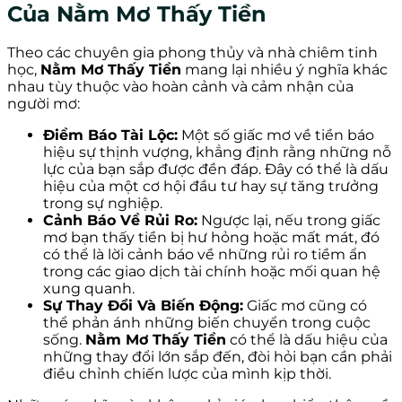
Của Nằm Mơ Thấy Tiền
Theo các chuyên gia phong thủy và nhà chiêm tinh
học,
Nằm Mơ Thấy Tiền
mang lại nhiều ý nghĩa khác
nhau tùy thuộc vào hoàn cảnh và cảm nhận của
người mơ:
Điềm Báo Tài Lộc:
Một số giấc mơ về tiền báo
hiệu sự thịnh vượng, khẳng định rằng những nỗ
lực của bạn sắp được đền đáp. Đây có thể là dấu
hiệu của một cơ hội đầu tư hay sự tăng trưởng
trong sự nghiệp.
Cảnh Báo Về Rủi Ro:
Ngược lại, nếu trong giấc
mơ bạn thấy tiền bị hư hỏng hoặc mất mát, đó
có thể là lời cảnh báo về những rủi ro tiềm ẩn
trong các giao dịch tài chính hoặc mối quan hệ
xung quanh.
Sự Thay Đổi Và Biến Động:
Giấc mơ cũng có
thể phản ánh những biến chuyển trong cuộc
sống.
Nằm Mơ Thấy Tiền
có thể là dấu hiệu của
những thay đổi lớn sắp đến, đòi hỏi bạn cần phải
điều chỉnh chiến lược của mình kịp thời.