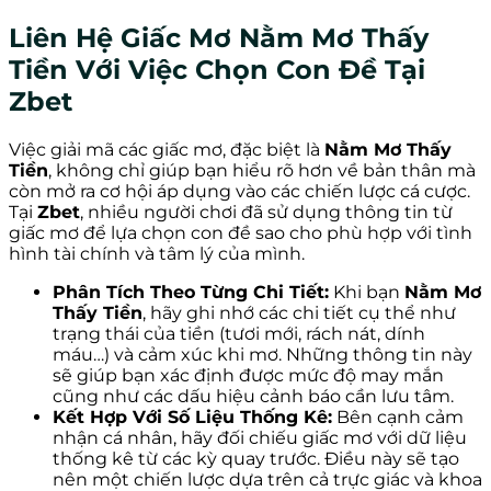
Liên Hệ Giấc Mơ Nằm Mơ Thấy
Tiền Với Việc Chọn Con Đề Tại
Zbet
Việc giải mã các giấc mơ, đặc biệt là
Nằm Mơ Thấy
Tiền
, không chỉ giúp bạn hiểu rõ hơn về bản thân mà
còn mở ra cơ hội áp dụng vào các chiến lược cá cược.
Tại
Zbet
, nhiều người chơi đã sử dụng thông tin từ
giấc mơ để lựa chọn con đề sao cho phù hợp với tình
hình tài chính và tâm lý của mình.
Phân Tích Theo Từng Chi Tiết:
Khi bạn
Nằm Mơ
Thấy Tiền
, hãy ghi nhớ các chi tiết cụ thể như
trạng thái của tiền (tươi mới, rách nát, dính
máu…) và cảm xúc khi mơ. Những thông tin này
sẽ giúp bạn xác định được mức độ may mắn
cũng như các dấu hiệu cảnh báo cần lưu tâm.
Kết Hợp Với Số Liệu Thống Kê:
Bên cạnh cảm
nhận cá nhân, hãy đối chiếu giấc mơ với dữ liệu
thống kê từ các kỳ quay trước. Điều này sẽ tạo
nên một chiến lược dựa trên cả trực giác và khoa