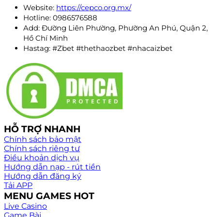
Website:
https://cepco.org.mx/
Hotline: 0986576588
Add: Đường Liên Phường, Phường An Phú, Quận 2,
Hồ Chí Minh
Hastag: #Zbet #thethaozbet #nhacaizbet
HỖ TRỢ NHANH
Chính sách bảo mật
Chính sách riêng tư
Điều khoản dịch vụ
Hướng dẫn nạp - rút tiền
Hướng dẫn đăng ký
Tải APP
MENU GAMES HOT
Live Casino
Game Bài