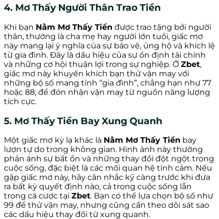
4. Mơ Thấy Người Thân Trao Tiền
Khi bạn
Nằm Mơ Thấy Tiền
được trao tặng bởi người
thân, thường là cha mẹ hay người lớn tuổi, giấc mơ
này mang lại ý nghĩa của sự bảo vệ, ủng hộ và khích lệ
từ gia đình. Đây là dấu hiệu của sự ổn định tài chính
và những cơ hội thuận lợi trong sự nghiệp. Ở
Zbet
,
giấc mơ này khuyến khích bạn thử vận may với
những bộ số mang tính “gia đình”, chẳng hạn như 77
hoặc 88, để đón nhận vận may từ nguồn năng lượng
tích cực.
5. Mơ Thấy Tiền Bay Xung Quanh
Một giấc mơ kỳ lạ khác là
Nằm Mơ Thấy Tiền
bay
lượn tự do trong không gian. Hình ảnh này thường
phản ánh sự bất ổn và những thay đổi đột ngột trong
cuộc sống, đặc biệt là các mối quan hệ tình cảm. Nếu
gặp giấc mơ này, hãy cân nhắc kỹ càng trước khi đưa
ra bất kỳ quyết định nào, cả trong cuộc sống lẫn
trong cá cược tại
Zbet
. Bạn có thể lựa chọn bộ số như
99 để thử vận may, nhưng cũng cần theo dõi sát sao
các dấu hiệu thay đổi từ xung quanh.