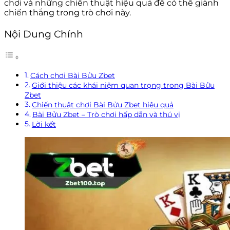
chơi và những chiến thuật hiệu quả để có thể giành
chiến thắng trong trò chơi này.
Nội Dung Chính
Cách chơi Bài Bửu Zbet
Giới thiệu các khái niệm quan trọng trong Bài Bửu
Zbet
Chiến thuật chơi Bài Bửu Zbet hiệu quả
Bài Bửu Zbet – Trò chơi hấp dẫn và thú vị
Lời kết