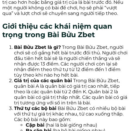
trị cao hơn hoặc bằng giá trị của lá bài trước đó. Nếu
một người không có bài để chơi, họ sẽ phải “vượt
qua” và lượt chơi sẽ chuyển sang người tiếp theo.
Giới thiệu các khái niệm quan
trọng trong Bài Bửu Zbet
Bài Bửu Zbet là gì?
Trong Bài Bửu Zbet, người
chơi sẽ cố gắng hết bài trước đối thủ. Người chơi
đầu tiên hết bài sẽ là người chiến thắng và sẽ
nhận được 13 điểm. Các người chơi còn lại sẽ
nhận điểm theo thứ tự từ 12 điểm đến 1 điểm
tùy theo khi nào họ hết bài.
Giá trị của các quân bài
Trong Bài Bửu Zbet,
quân bài A là quân bài có giá trị cao nhất, tiếp
theo là các quân bài từ 2 đến K. Quân bài 2 là
quân bài có giá trị thấp nhất. Các quân bài có giá
trị tương ứng với số in trên lá bài.
Thứ tự các bộ bài
Bài Bửu Zbet có nhiều bộ bài
với thứ tự giá trị khác nhau, từ cao xuống thấp.
Các bộ bài này bao gồm:
Cặp bài
(hai lá bài giống nhau)
Ba cặp bài
(ba bộ bài giống nhau)