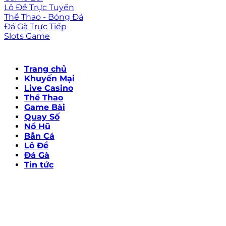
Lô Đề Trực Tuyến
Thể Thao - Bóng Đá
Đá Gà Trực Tiếp
Slots Game
Trang chủ
Khuyến Mại
Live Casino
Thể Thao
Game Bài
Quay Số
Nổ Hũ
Bắn Cá
Lô Đề
Đá Gà
Tin tức