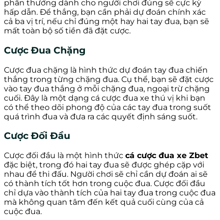
phần thưởng dành cho người chơi đúng sẽ cực kỳ
hấp dẫn. Để thắng, bạn cần phải dự đoán chính xác
cả ba vị trí, nếu chỉ đúng một hay hai tay đua, bạn sẽ
mất toàn bộ số tiền đã đặt cược.
Cược Đua Chặng
Cược đua chặng là hình thức dự đoán tay đua chiến
thắng trong từng chặng đua. Cụ thể, bạn sẽ đặt cược
vào tay đua thắng ở mỗi chặng đua, ngoại trừ chặng
cuối. Đây là một dạng cá cược đua xe thú vị khi bạn
có thể theo dõi phong độ của các tay đua trong suốt
quá trình đua và đưa ra các quyết định sáng suốt.
Cược Đối Đầu
Cược đối đầu là một hình thức
cá cược đua xe Zbet
đặc biệt, trong đó hai tay đua sẽ được ghép cặp với
nhau để thi đấu. Người chơi sẽ chỉ cần dự đoán ai sẽ
có thành tích tốt hơn trong cuộc đua. Cược đối đầu
chỉ dựa vào thành tích của hai tay đua trong cuộc đua
mà không quan tâm đến kết quả cuối cùng của cả
cuộc đua.