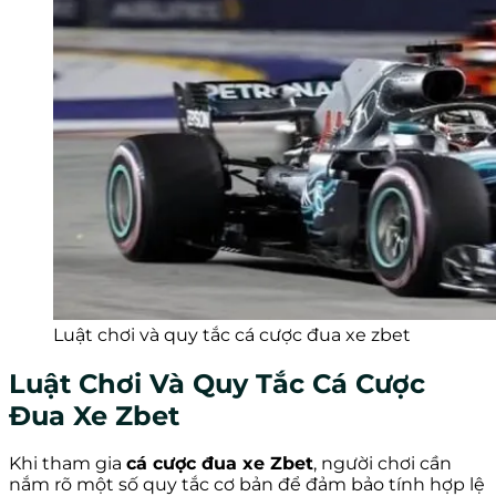
Luật chơi và quy tắc cá cược đua xe zbet
Luật Chơi Và Quy Tắc Cá Cược
Đua Xe Zbet
Khi tham gia
cá cược đua xe Zbet
, người chơi cần
nắm rõ một số quy tắc cơ bản để đảm bảo tính hợp lệ