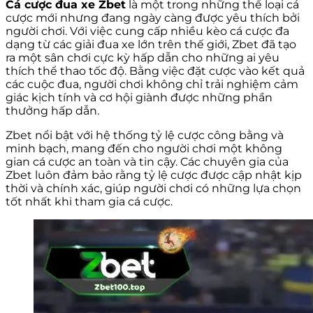
Cá cược đua xe Zbet
là một trong những thể loại cá
cược mới nhưng đang ngày càng được yêu thích bởi
người chơi. Với việc cung cấp nhiều kèo cá cược đa
dạng từ các giải đua xe lớn trên thế giới, Zbet đã tạo
ra một sân chơi cực kỳ hấp dẫn cho những ai yêu
thích thể thao tốc độ. Bằng việc đặt cược vào kết quả
các cuộc đua, người chơi không chỉ trải nghiệm cảm
giác kịch tính và cơ hội giành được những phần
thưởng hấp dẫn.
Zbet nổi bật với hệ thống tỷ lệ cược công bằng và
minh bạch, mang đến cho người chơi một không
gian cá cược an toàn và tin cậy. Các chuyên gia của
Zbet luôn đảm bảo rằng tỷ lệ cược được cập nhật kịp
thời và chính xác, giúp người chơi có những lựa chọn
tốt nhất khi tham gia cá cược.