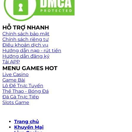
HỖ TRỢ NHANH
Chính sách bảo mật
Chính sách riêng tư
Điều khoản dịch vụ
Hướng dẫn nạp - rút tiền
Hướng dẫn đăng ký
Tải APP
MENU GAMES HOT
Live Casino
Game Bài
Lô Đề Trực Tuyến
Thể Thao - Bóng Đá
Đá Gà Trực Tiếp
Slots Game
Trang chủ
Khuyến Mại