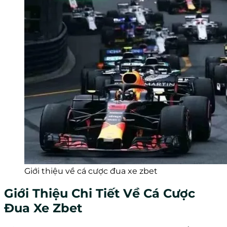
Giới thiệu về cá cược đua xe zbet
Giới Thiệu Chi Tiết Về Cá Cược
Đua Xe Zbet