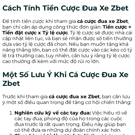
Cách Tính Tiền Cược Đua Xe Zbet
Để tính tiền cược khi tham gia
cá cược đua xe Zbet
,
bạn chỉ cần áp dụng công thức đơn giản:
Tiền cược =
Tiền đặt cược x Tỷ lệ cược
. Tỷ lệ cược sẽ được nhà cái
cập nhật liên tục, và bạn sẽ nhận được số tiền thưởng
dựa vào tỷ lệ cược đã chọn. Nếu bạn muốn tăng khả
năng thắng lớn, bạn có thể đặt cược vào các kèo có tỷ
lệ trả thưởng cao, tuy nhiên, cần lưu ý rằng tỷ lệ cược
cao thường đi kèm với mức độ rủi ro lớn.
Một Số Lưu Ý Khi Cá Cược Đua Xe
Zbet
Trước khi tham gia
cá cược đua xe Zbet
, bạn cần lưu
ý một số điều quan trọng để tăng cơ hội chiến thắng:
Nghiên cứu kỹ về các tay đua:
Việc hiểu rõ về
các tay đua, phong độ của họ trong các cuộc
đua trước là rất quan trọng. Điều này giúp bạn
có thể đưa ra những dự đoán chính xác hơn.