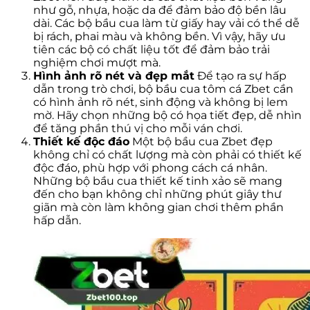
như gỗ, nhựa, hoặc da để đảm bảo độ bền lâu
dài. Các bộ bầu cua làm từ giấy hay vải có thể dễ
bị rách, phai màu và không bền. Vì vậy, hãy ưu
tiên các bộ có chất liệu tốt để đảm bảo trải
nghiệm chơi mượt mà.
Hình ảnh rõ nét và đẹp mắt
Để tạo ra sự hấp
dẫn trong trò chơi, bộ bầu cua tôm cá Zbet cần
có hình ảnh rõ nét, sinh động và không bị lem
mờ. Hãy chọn những bộ có họa tiết đẹp, dễ nhìn
để tăng phần thú vị cho mỗi ván chơi.
Thiết kế độc đáo
Một bộ bầu cua Zbet đẹp
không chỉ có chất lượng mà còn phải có thiết kế
độc đáo, phù hợp với phong cách cá nhân.
Những bộ bầu cua thiết kế tinh xảo sẽ mang
đến cho bạn không chỉ những phút giây thư
giãn mà còn làm không gian chơi thêm phần
hấp dẫn.