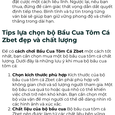
đặt cược một cách liều lĩnh. Ngược lại, nếu bạn
thua, đừng để cảm giác thất vọng dẫn dắt quyết
định tiếp theo. Bình tĩnh và tự tin trong từng
ván bài sẽ giúp bạn giữ vững phong độ và chiến
thắng trong dài hạn.
Tips lựa chọn bộ Bầu Cua Tôm Cá
Zbet đẹp và chất lượng
Để có
cách chơi Bầu Cua Tôm Cá Zbet
một cách tốt
nhất, bạn cần chọn mua một bộ bầu cua tôm cá chất
lượng. Dưới đây là những lưu ý khi mua bộ bầu cua
tôm cá:
Chọn kích thước phù hợp
Kích thước của bộ
bầu cua tôm cá Zbet cần phải phù hợp với
không gian chơi và số lượng người tham gia. Một
bộ bầu cua quá to hoặc quá nhỏ có thể khiến
việc chơi trở nên khó khăn. Bạn cần chọn một
bộ vừa vặn để mọi người có thể dễ dàng nhìn rõ
các hình ảnh và xúc xắc.
Chất liệu của bộ bầu cua
Bộ bầu cua tôm cá
Zbet nên được làm từ các chất liệu bền vững