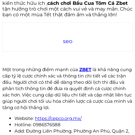
kiến thức hữu ích ,
cách chơi Bầu Cua Tôm Cá Zbet
tận hưởng trò chơi một cách vui vẻ và may mắn. Chúc
bạn có một mùa Tết thật đầm ấm và thắng lớn!
seo
Một trong những điểm mạnh của
ZBET
là khả năng cung
cấp tỷ lệ cược chính xác và thông tin chi tiết về các trận
đấu. Người chơi có thể dễ dàng theo dõi lịch thi đấu và
phân tích thông tin để đưa ra quyết định cá cược chính
xác hơn. Việc cung cấp dữ liệu chi tiết và cập nhật liên tục
giúp người chơi tối ưu hóa chiến lược cá cược của mình và
tăng cơ hội thắng lợi.
Website:
https://cepco.org.mx/
Hotline: 0986576588
Add: Đường Liên Phường, Phường An Phú, Quận 2,