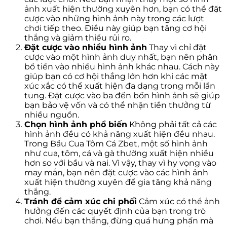
ảnh xuất hiện thường xuyên hơn, bạn có thể đặt
cược vào những hình ảnh này trong các lượt
chơi tiếp theo. Điều này giúp bạn tăng cơ hội
thắng và giảm thiểu rủi ro.
Đặt cược vào nhiều hình ảnh
Thay vì chỉ đặt
cược vào một hình ảnh duy nhất, bạn nên phân
bổ tiền vào nhiều hình ảnh khác nhau. Cách này
giúp bạn có cơ hội thắng lớn hơn khi các mặt
xúc xắc có thể xuất hiện đa dạng trong mỗi lần
tung. Đặt cược vào ba đến bốn hình ảnh sẽ giúp
bạn bảo vệ vốn và có thể nhận tiền thưởng từ
nhiều nguồn.
Chọn hình ảnh phổ biến
Không phải tất cả các
hình ảnh đều có khả năng xuất hiện đều nhau.
Trong Bầu Cua Tôm Cá Zbet, một số hình ảnh
như cua, tôm, cá và gà thường xuất hiện nhiều
hơn so với bầu và nai. Vì vậy, thay vì hy vọng vào
may mắn, bạn nên đặt cược vào các hình ảnh
xuất hiện thường xuyên để gia tăng khả năng
thắng.
Tránh để cảm xúc chi phối
Cảm xúc có thể ảnh
hưởng đến các quyết định của bạn trong trò
chơi. Nếu bạn thắng, đừng quá hưng phấn mà