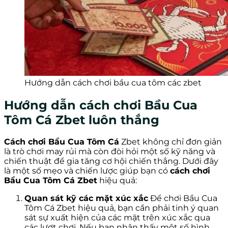
Hướng dẫn cách chơi bầu cua tôm các zbet
Hướng dẫn cách chơi Bầu Cua
Tôm Cá Zbet luôn thắng
Cách chơi Bầu Cua Tôm Cá
Zbet không chỉ đơn giản
là trò chơi may rủi mà còn đòi hỏi một số kỹ năng và
chiến thuật để gia tăng cơ hội chiến thắng. Dưới đây
là một số mẹo và chiến lược giúp bạn có
cách chơi
Bầu Cua Tôm Cá Zbet
hiệu quả:
Quan sát kỹ các mặt xúc xắc
Để chơi Bầu Cua
Tôm Cá Zbet hiệu quả, bạn cần phải tinh ý quan
sát sự xuất hiện của các mặt trên xúc xắc qua
các lượt chơi. Nếu bạn nhận thấy một số hình