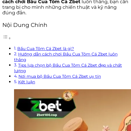
cách chơi Bầu Cua Tôm Cá Zbet
luôn thắng, bạn cần
trang bị cho mình những chiến thuật và kỹ năng
đúng đắn.
Nội Dung Chính
Bầu Cua Tôm Cá Zbet là gì?
Hướng dẫn cách chơi Bầu Cua Tôm Cá Zbet luôn
thắng
Tips lựa chọn bộ Bầu Cua Tôm Cá Zbet đẹp và chất
lượng
Nơi mua bộ Bầu Cua Tôm Cá Zbet uy tín
Kết luận