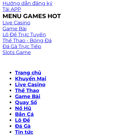
Hướng dẫn đăng ký
Tải APP
MENU GAMES HOT
Live Casino
Game Bài
Lô Đề Trực Tuyến
Thể Thao - Bóng Đá
Đá Gà Trực Tiếp
Slots Game
Trang chủ
Khuyến Mại
Live Casino
Thể Thao
Game Bài
Quay Số
Nổ Hũ
Bắn Cá
Lô Đề
Đá Gà
Tin tức