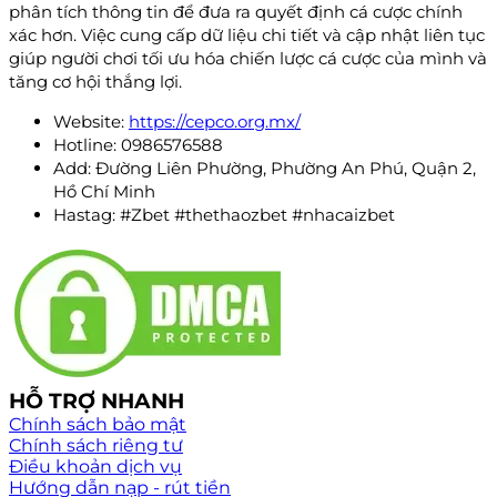
phân tích thông tin để đưa ra quyết định cá cược chính
xác hơn. Việc cung cấp dữ liệu chi tiết và cập nhật liên tục
giúp người chơi tối ưu hóa chiến lược cá cược của mình và
tăng cơ hội thắng lợi.
Website:
https://cepco.org.mx/
Hotline: 0986576588
Add: Đường Liên Phường, Phường An Phú, Quận 2,
Hồ Chí Minh
Hastag: #Zbet #thethaozbet #nhacaizbet
HỖ TRỢ NHANH
Chính sách bảo mật
Chính sách riêng tư
Điều khoản dịch vụ
Hướng dẫn nạp - rút tiền