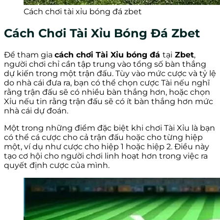
Cách chơi tài xỉu bóng đá zbet
Cách Chơi Tài Xỉu Bóng Đá Zbet
Để tham gia
cách chơi
Tài Xỉu bóng đá
tại
Zbet
,
người chơi chỉ cần tập trung vào tổng số bàn thắng
dự kiến trong một trận đấu. Tùy vào mức cược và tỷ lệ
do nhà cái đưa ra, bạn có thể chọn cược Tài nếu nghĩ
rằng trận đấu sẽ có nhiều bàn thắng hơn, hoặc chọn
Xỉu nếu tin rằng trận đấu sẽ có ít bàn thắng hơn mức
nhà cái dự đoán.
Một trong những điểm đặc biệt khi chơi Tài Xỉu là bạn
có thể cá cược cho cả trận đấu hoặc cho từng hiệp
một, ví dụ như cược cho hiệp 1 hoặc hiệp 2. Điều này
tạo cơ hội cho người chơi linh hoạt hơn trong việc ra
quyết định cược của mình.