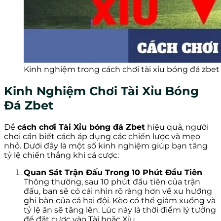
Kinh nghiệm trong cách chơi tài xỉu bóng đá zbet
Kinh Nghiệm Chơi Tài Xỉu Bóng
Đá Zbet
Để
cách chơi
Tài Xỉu bóng đá Zbet
hiệu quả, người
chơi cần biết cách áp dụng các chiến lược và mẹo
nhỏ. Dưới đây là một số kinh nghiệm giúp bạn tăng
tỷ lệ chiến thắng khi cá cược:
Quan Sát Trận Đấu Trong 10 Phút Đầu Tiên
Thông thường, sau 10 phút đầu tiên của trận
đấu, bạn sẽ có cái nhìn rõ ràng hơn về xu hướng
ghi bàn của cả hai đội. Kèo có thể giảm xuống và
tỷ lệ ăn sẽ tăng lên. Lúc này là thời điểm lý tưởng
để đặt cược vào Tài hoặc Xỉu.