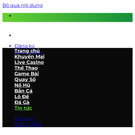
Bỏ qua nội dung
Đăng ký
Trang chủ
Đăng nhập
Khuyến Mại
Live Casino
Thể Thao
Game Bài
Quay Số
Nổ Hũ
Bắn Cá
Lô Đề
Đá Gà
Tin tức
Đăng ký
Đăng nhập