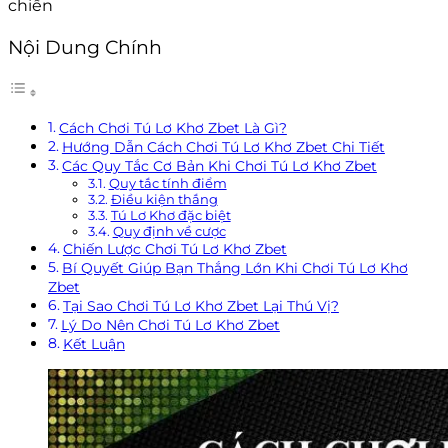
chiến
Nội Dung Chính
Cách Chơi Tú Lơ Khơ Zbet Là Gì?
Hướng Dẫn Cách Chơi Tú Lơ Khơ Zbet Chi Tiết
Các Quy Tắc Cơ Bản Khi Chơi Tú Lơ Khơ Zbet
Quy tắc tính điểm
Điều kiện thắng
Tú Lơ Khơ đặc biệt
Quy định về cược
Chiến Lược Chơi Tú Lơ Khơ Zbet
Bí Quyết Giúp Bạn Thắng Lớn Khi Chơi Tú Lơ Khơ
Zbet
Tại Sao Chơi Tú Lơ Khơ Zbet Lại Thú Vị?
Lý Do Nên Chơi Tú Lơ Khơ Zbet
Kết Luận