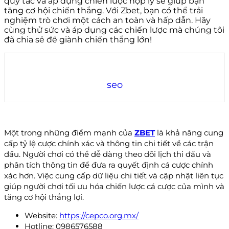
quy tắc và áp dụng chiến lược hợp lý sẽ giúp bạn
tăng cơ hội chiến thắng. Với Zbet, bạn có thể trải
nghiệm trò chơi một cách an toàn và hấp dẫn. Hãy
cùng thử sức và áp dụng các chiến lược mà chúng tôi
đã chia sẻ để giành chiến thắng lớn!
seo
Một trong những điểm mạnh của
ZBET
là khả năng cung
cấp tỷ lệ cược chính xác và thông tin chi tiết về các trận
đấu. Người chơi có thể dễ dàng theo dõi lịch thi đấu và
phân tích thông tin để đưa ra quyết định cá cược chính
xác hơn. Việc cung cấp dữ liệu chi tiết và cập nhật liên tục
giúp người chơi tối ưu hóa chiến lược cá cược của mình và
tăng cơ hội thắng lợi.
Website:
https://cepco.org.mx/
Hotline: 0986576588