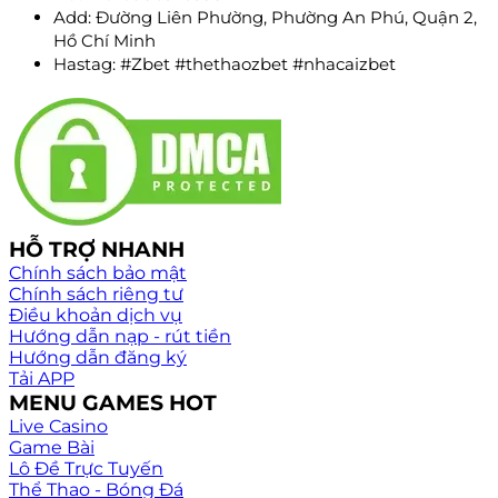
Add: Đường Liên Phường, Phường An Phú, Quận 2,
Hồ Chí Minh
Hastag: #Zbet #thethaozbet #nhacaizbet
HỖ TRỢ NHANH
Chính sách bảo mật
Chính sách riêng tư
Điều khoản dịch vụ
Hướng dẫn nạp - rút tiền
Hướng dẫn đăng ký
Tải APP
MENU GAMES HOT
Live Casino
Game Bài
Lô Đề Trực Tuyến
Thể Thao - Bóng Đá