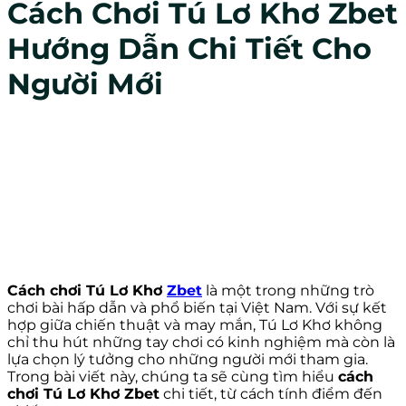
Cách Chơi Tú Lơ Khơ Zbet
Hướng Dẫn Chi Tiết Cho
Người Mới
Cách chơi Tú Lơ Khơ
Zbet
là một trong những trò
chơi bài hấp dẫn và phổ biến tại Việt Nam. Với sự kết
hợp giữa chiến thuật và may mắn, Tú Lơ Khơ không
chỉ thu hút những tay chơi có kinh nghiệm mà còn là
lựa chọn lý tưởng cho những người mới tham gia.
Trong bài viết này, chúng ta sẽ cùng tìm hiểu
cách
chơi Tú Lơ Khơ Zbet
chi tiết, từ cách tính điểm đến